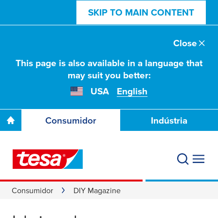
SKIP TO MAIN CONTENT
Close
This page is also available in a language that
may suit you better:
USA
English
Consumidor
Indústria
Consumidor
DIY Magazine