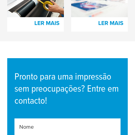
de impressão
tecido
tesa
® para
flexográfica
montagem de chapas
LER MAIS
LER MAIS
Pronto para uma impressão
sem preocupações? Entre em
contacto!
Nome