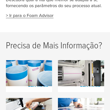
fornecendo os parâmetros do seu processo atual.
> Ir para o Foam Advisor
Precisa de Mais Informação?
tesa
® Softprint
Fitas de Emenda para
Espumas Adesivas
Materiais de Filme
LER MAIS
LER MAIS
Fitas para processos
filmes e fitas de