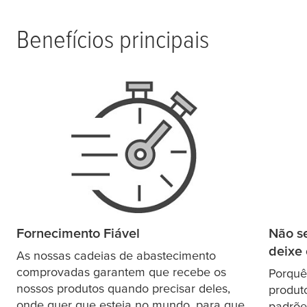
Benefícios principais
Fornecimento Fiável
Não s
deixe 
As nossas cadeias de abastecimento
comprovadas garantem que recebe os
Porquê
nossos produtos quando precisar deles,
produt
onde quer que esteja no mundo, para que
padrõe