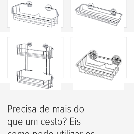
arrumação para
duche com
duche, cromado,
ventosa, cromada,
autoadesivo Baath
autoadesiva Baath
tesa
® Estante para
tesa
® Saboneteira
duche em metal,
tipo cesto de
cromada,
montar na parede,
autoadesiva Baath
cromada,
autoadesiva Baath
Precisa de mais do
que um cesto? Eis
como pode utilizar os