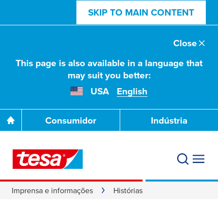
SKIP TO MAIN CONTENT
Close
This page is also available in a language that
may suit you better:
USA
English
Consumidor
Indústria
Imprensa e informações
Histórias