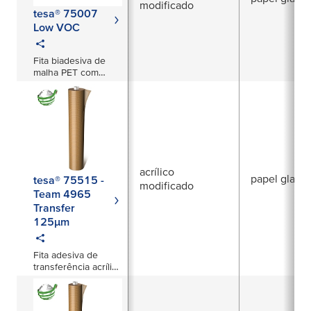
modificado
tesa® 75007
Low VOC
Fita biadesiva de
malha PET com
adesivo acrílico
aderente de 75 µm
para aplicações de
montagem e
laminação em
interiores de
automóveis
acrílico
papel glassi
tesa® 75515 -
modificado
Team 4965
Transfer
125µm
Fita adesiva de
transferência acrílica
de dupla face,
tackificada, 125μm