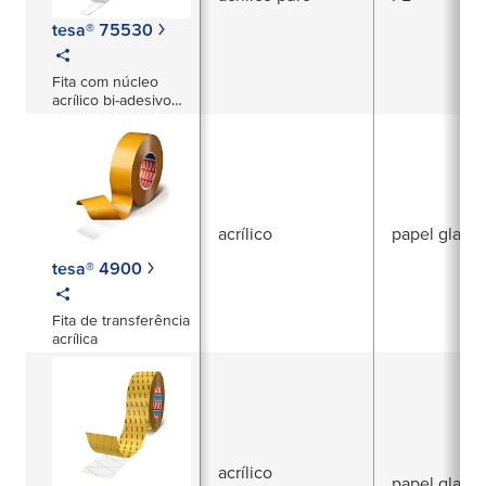
tesa® 75530
Fita com núcleo
acrílico bi-adesivo
de 3000 µm
acrílico
papel glassi
tesa® 4900
Fita de transferência
acrílica
acrílico
papel glassi