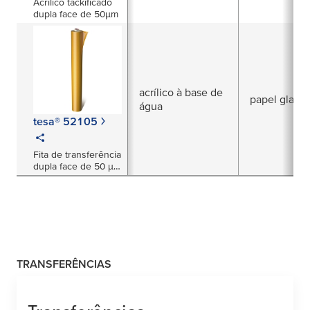
Acrílico tackificado
dupla face de 50μm
acrílico à base de
papel glassi
água
tesa® 52105
Fita de transferência
dupla face de 50 µm
para aplicações de
laminação e
conversão
TRANSFERÊNCIAS