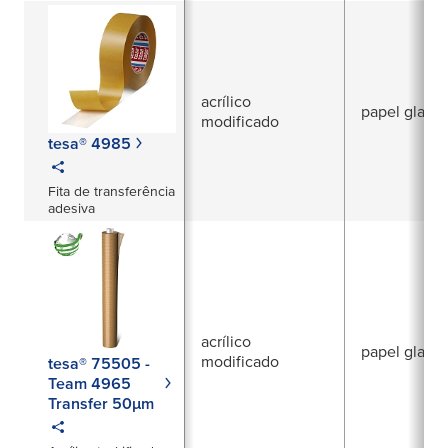
µm para aplicações
de laminação e
conversão
acrílico
papel glassi
modificado
tesa® 4985
Fita de transferência
adesiva
acrílico
papel glassi
modificado
tesa® 75505 -
Team 4965
Transfer 50µm