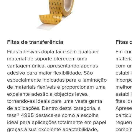
Fitas de transferência
Fitas 
Fitas adesivas dupla face sem qualquer
Em con
material de suporte oferecem uma
materia
vantagem única, apresentando apenas
com u
adesivo para maior flexibilidade. São
estabil
especialmente indicadas para a laminação
incorp
de materiais flexíveis e proporcionam uma
melhor
excelente adesão a objectos leves,
estabi
tornando-as ideais para uma vasta gama
fitas i
de aplicações. Dentro desta categoria, a
Apres
tesa
® 4985 destaca-se como a escolha
partic
ideal para aplicações totalmente em papel
requer
graças à sua excelente adaptabilidade,
como n