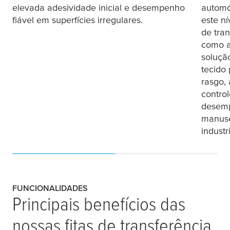
elevada adesividade inicial e desempenho
automó
fiável em superfícies irregulares.
este ní
de tra
como 
soluçã
tecido 
rasgo, 
contro
desemp
manus
industr
FUNCIONALIDADES
Principais benefícios das
nossas fitas de transferência