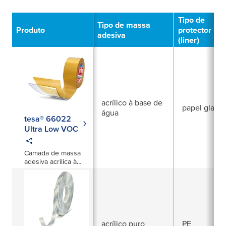
Filtro
Tipo de
Tipo de massa
Produto
protector
adesiva
(liner)
acrílico à base de
papel glassi
água
tesa® 66022
Ultra Low VOC
Camada de massa
adesiva acrílica à
base de água de
220 µm com malha
de velo em PET para
aplicação de
montagem em
interiores de
automóveis
acrílico puro
PE