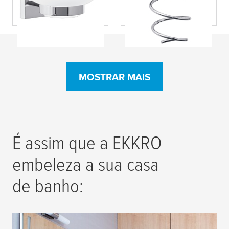
acetinado,
cromado,
autoadesiva Ekkro
autoadesivo Ekkro
tesa
® Toalheiro
MOSTRAR MAIS
com dois braços,
cromado,
autoadesivo Ekkro
É assim que a EKKRO
embeleza a sua casa
de banho: