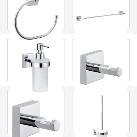
tesa
® Argola para
tesa
® Barra de
toalha, cromada,
toalha, cromada,
autoadesiva Ekkro
autoadesiva Ekkro
tesa
® Dispensador
tesa
® Gancho para
de sabão,
roupão, cromado,
cromado, vidro
autoadesivo Ekkro
acetinado,
autoadesivo Ekkro
tesa
® Gancho para
tesa
® Piaçaba,
toalha, cromado,
cromado,
autoadesivo Ekkro
autoadesivo Ekkro