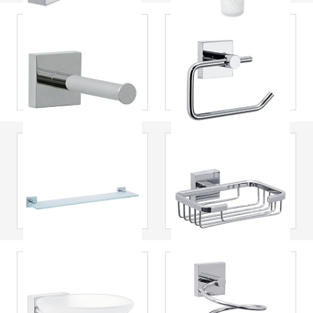
tesa
® Porta-rolos
tesa
® Porta-rolos,
de reserva,
cromado,
cromado,
autoadesivo Ekkro
autoadesivo Ekkro
tesa
® Prateleira de
tesa
® Saboneteira
vidro, cromada,
tipo cesto,
autoadesiva Ekkro
cromada,
autoadesiva Ekkro
tesa
® Saboneteira,
tesa
® Suporte para
cromada, vidro
secador de cabelo,