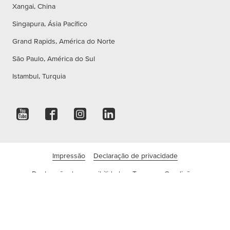
Xangai, China
Singapura, Ásia Pacífico
Grand Rapids, América do Norte
São Paulo, América do Sul
Istambul, Turquia
Impressão
Declaração de privacidade
Declaração de acessibilidade
Termos e Condições
Condições de utilização
Definições de cookies
©tesa SE - Uma empresa Beiersdorf