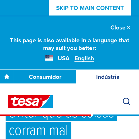
SKIP TO MAIN CONTENT
Close
This page is also available in a language that
may suit you better:
USA
English
Consumidor
Indústria
Dicas rápidas para
evitar que as coisas
corram mal