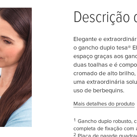
Descrição 
Elegante e extraordiná
o gancho duplo
tesa
® E
espaço graças aos ganc
duas toalhas e é compo
cromado de alto brilho,
uma extraordinária sol
uso de berbequins.
Mais detalhes do produto
1
Gancho duplo robusto, c
completa de fixação com 
2
Placa de parede quadrada