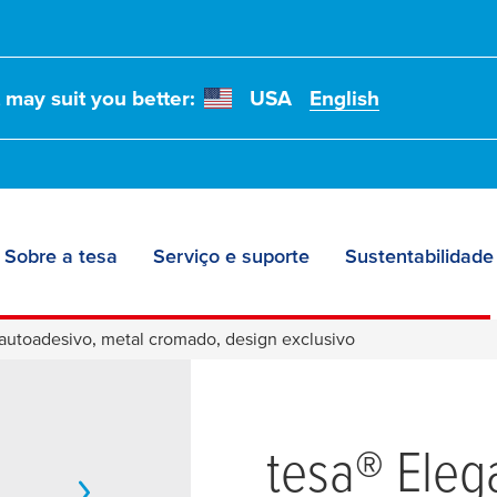
t may suit you better:
USA
English
Sobre a tesa
Serviço e suporte
Sustentabilidade
autoadesivo, metal cromado, design exclusivo
tesa
® Eleg