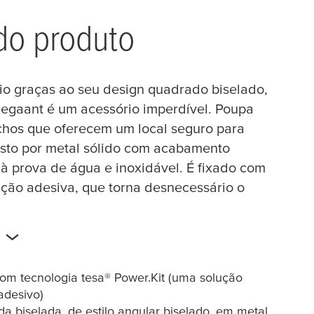
do produto
rio graças ao seu design quadrado biselado,
legaant é um acessório imperdível. Poupa
hos que oferecem um local seguro para
sto por metal sólido com acabamento
 à prova de água e inoxidável. É fixado com
ução adesiva, que torna desnecessário o
om tecnologia tesa® Power.Kit (uma solução
adesivo)
 biselada, de estilo angular biselado, em metal