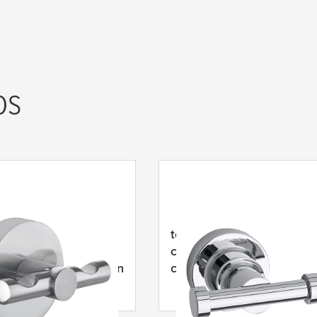
os
ancho à prova de
tesa
® Ganchos de parede
speto de aço
com ventosa, gancho dup
vel, autoadesivo Moon
cromados, autoadesivos
Luup