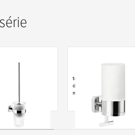
série
legaant Suporte de
tesa
® Elegaant Dispensa
igiénico sem tampa,
de sabonete, autoadesivo
sivo, metal cromado,
metal cromado, design
exclusivo
extraordinário