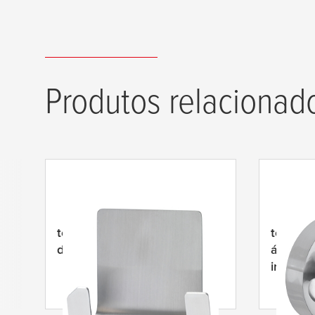
Produtos relacionad
tesa
® Powerstrips Gancho
tesa
® G
duplo à prova de água
água, a
inoxidá