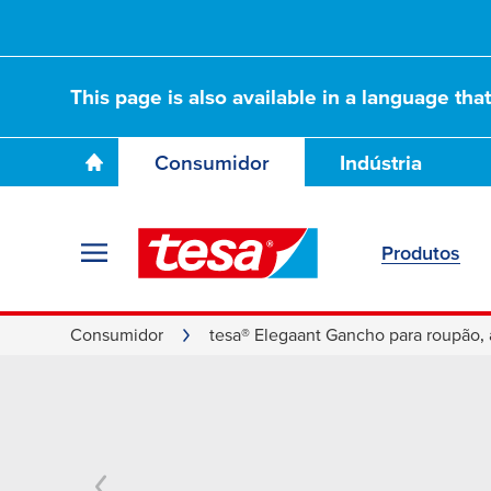
This page is also available in a language tha
Consumidor
Indústria
Produtos
Consumidor
tesa® Elegaant Gancho para roupão, 