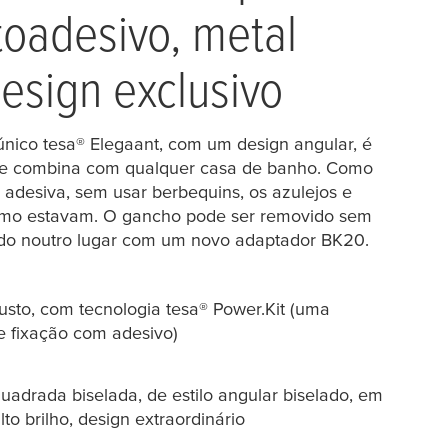
toadesivo, metal
esign exclusivo
 único
tesa
® Elegaant, com um design angular, é
e combina com qualquer casa de banho. Como
adesiva, sem usar berbequins, os azulejos e
omo estavam. O gancho pode ser removido sem
izado noutro lugar com um novo adaptador BK20.
usto, com tecnologia
tesa
® Power.Kit (uma
e fixação com adesivo)
adrada biselada, de estilo angular biselado, em
to brilho, design extraordinário