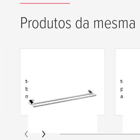
Produtos da mesma 
tesa
® Elegaant Toalheiro em
tesa
® E
barra dupla, autoadesivo,
papel h
metal cromado, design
autoade
exclusivo
design 