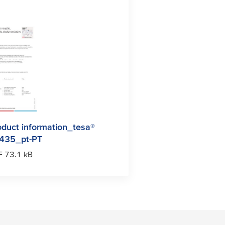
oduct information_
tesa
®
435_pt-PT
F 73.1 kB