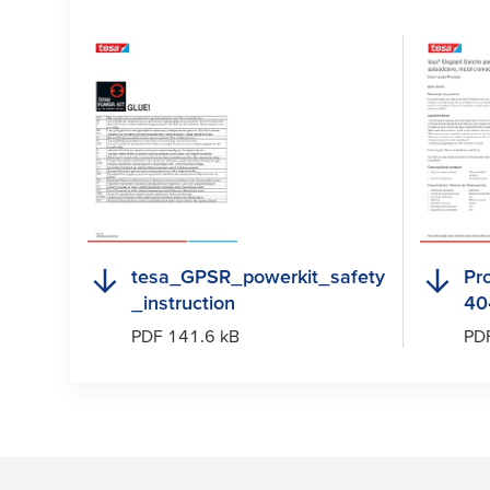
tesa
_GPSR_powerkit_safety
Pr
_instruction
40
PDF 141.6 kB
PD