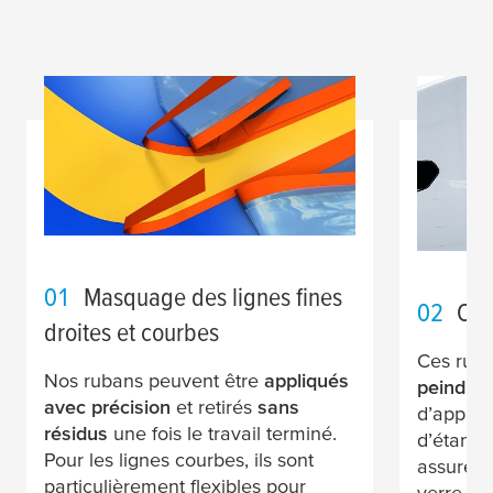
01
Masquage des lignes fines
02
Col
droites et courbes
Ces ruba
Nos rubans peuvent être
appliqués
peindre 
avec précision
et retirés
sans
d’appliq
résidus
une fois le travail terminé.
d’étanc
Pour les lignes courbes, ils sont
assure u
particulièrement flexibles pour
verre et 