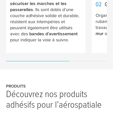
02
Ges
sécuriser les marches et les
passerelles
. Ils sont dotés d’une
Organise
couche adhésive solide et durable,
rubans a
résistent aux intempéries et
travaux 
peuvent également être utilisés
mur
ou
avec des
bandes d’avertissement
pour indiquer la voie à suivre.
PRODUITS
Découvrez nos produits
adhésifs pour l’aérospatiale