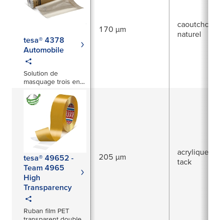
caoutchouc
170 µm
naturel
tesa® 4378
Automobile
Solution de
masquage trois en
un pour carrosserie
convenant aux
surfaces étendues
acrylique à f
205 µm
tesa® 49652 -
tack
Team 4965
High
Transparency
Ruban film PET
transparent double