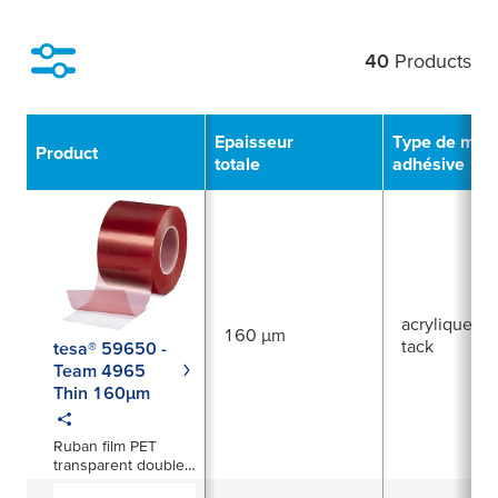
40
Products
Filter
Epaisseur
Type de mas
Product
totale
adhésive
acrylique à f
160 µm
tack
tesa® 59650 -
Team 4965
Thin 160µm
Ruban film PET
transparent double
face de 160 µm