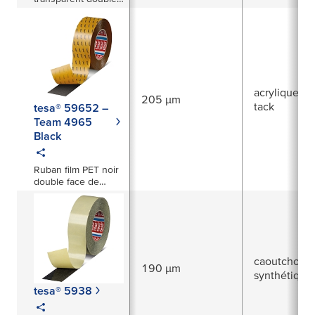
face 205 µm avec
double protecteur
acrylique à f
205 µm
tack
tesa® 59652 –
Team 4965
Black
Ruban film PET noir
double face de
205 µm
caoutchouc
190 µm
synthétique
tesa® 5938