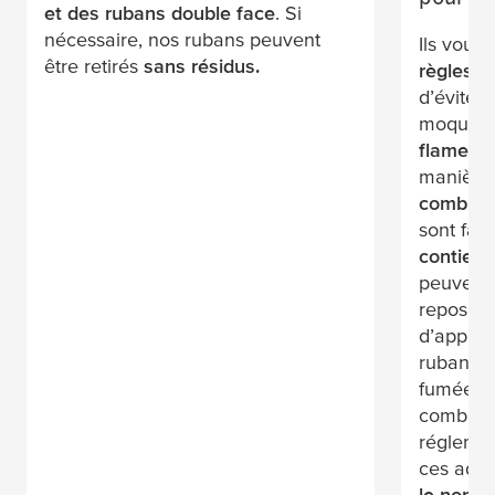
et des rubans double face
. Si
nécessaire, nos rubans peuvent
Ils vous
être retirés
sans résidus.
règles d
d’éviter
moquett
flame
X
t
manière
combust
sont faci
contienn
peuvent 
repositi
d’applica
ruban, v
fumées e
combust
réglemen
ces adhé
le nomb