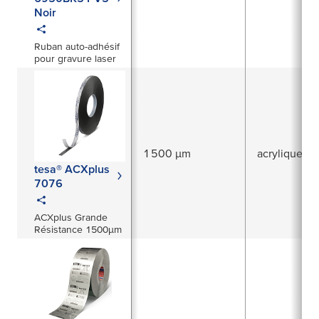
Noir
Ruban auto-adhésif
pour gravure laser
1 500 µm
acrylique pu
tesa® ACXplus
7076
ACXplus Grande
Résistance 1500μm