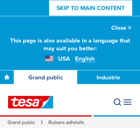
SKIP TO MAIN CONTENT
Close
This page is also available in a language that
may suit you better:
USA
English
Grand public
Industrie
Grand public
Rubans adhésifs