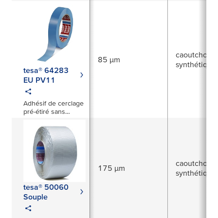
caoutchouc
85 µm
synthétique
tesa® 64283
EU PV11
Adhésif de cerclage
pré-étiré sans
transfert
caoutchouc
175 µm
synthétique
tesa® 50060
Souple