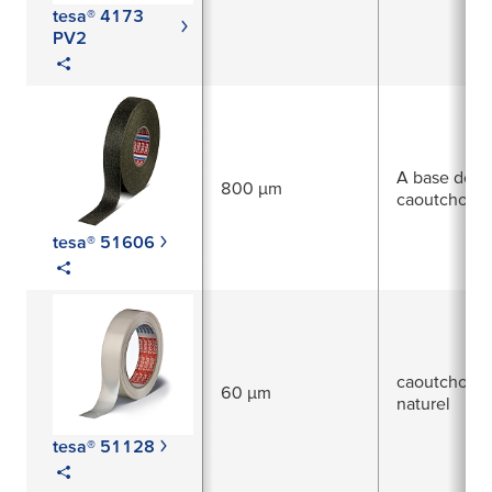
tesa® 4173
PV2
A base de
800 µm
caoutchouc
tesa® 51606
caoutchouc
60 µm
naturel
tesa® 51128