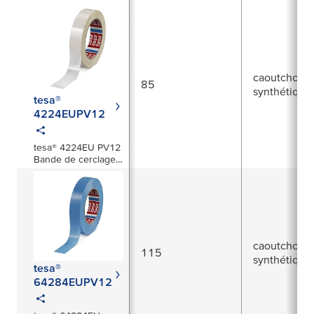
caoutchouc
85
synthétique
tesa®
4224EUPV12
tesa® 4224EU PV12
Bande de cerclage
polyvalente
caoutchouc
115
synthétique
tesa®
64284EUPV12