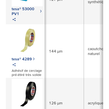
synthétique
tesa® 53000
PV1
caoutchouc
144 µm
naturel
tesa® 4289
Adhésif de cerclage
pré-étiré très solide
126 µm
acrylique