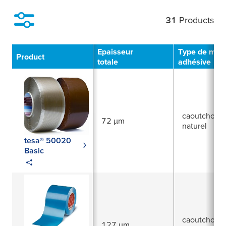
31
Products
Filter
Epaisseur
Type de mas
Product
totale
adhésive
caoutchouc
72 µm
naturel
tesa® 50020
Basic
caoutchouc
127 µm