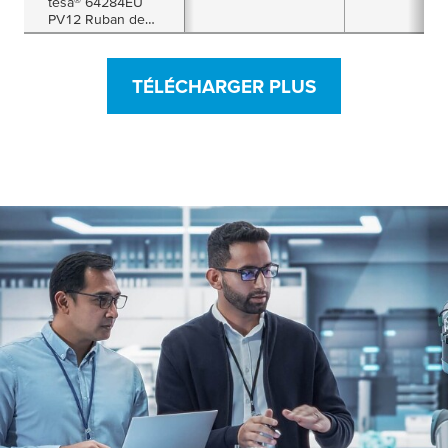
tesa® 64284EU
PV12 Ruban de
cerclage standard
TÉLÉCHARGER PLUS