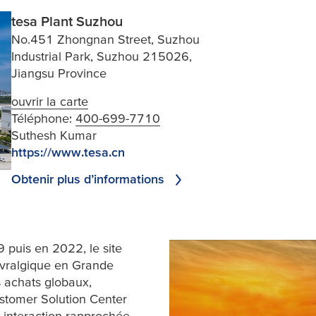
tesa Plant Suzhou
No.451 Zhongnan Street, Suzhou
Industrial Park, Suzhou 215026,
Jiangsu Province
ouvrir la carte
Téléphone:
400-699-7710
Suthesh Kumar
https://www.tesa.cn
Obtenir plus d’informations
 puis en 2022, le site
vralgique en Grande
s achats globaux,
ustomer Solution Center
 interaction rapprochée