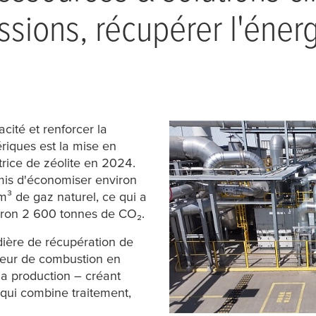
ssions, récupérer l'éner
acité et renforcer la
riques est la mise en
rice de zéolite en 2024.
mis d'économiser environ
³ de gaz naturel, ce qui a
viron 2 600 tonnes de CO₂.
dière de récupération de
aleur de combustion en
 la production – créant
qui combine traitement,