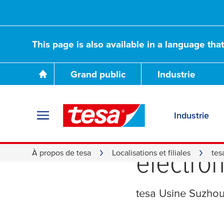
This page is also available in a language tha
Grand public
Industrie
Industrie
Rubans 
électron
À propos de tesa
Localisations et filiales
tes
tesa
Usine Suzhou