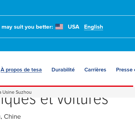
t may suit you better:
USA
English
À propos de tesa
Durabilité
Carrières
Presse 
adhésifs spéciaux po
iques et voitures
a Usine Suzhou
, Chine