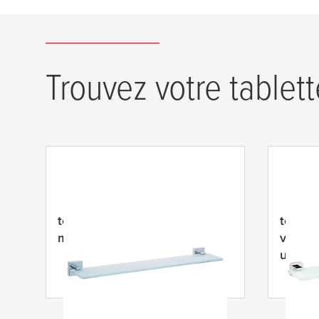
Trouvez votre tablette
tesa
® Ekkro tablette en verre,
tesa
® 
métal chromé, carré
verre,
unique