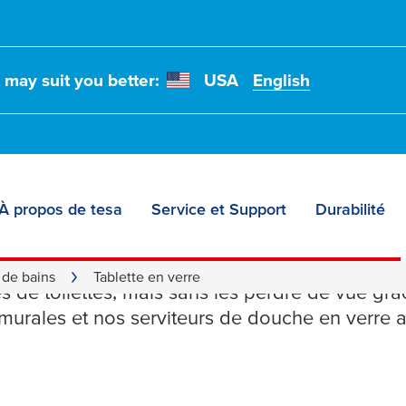
t may suit you better:
USA
English
À propos de tesa
Service et Support
Durabilité
s en verre
 de bains
Tablette en verre
s de toilettes, mais sans les perdre de vue grâ
 murales et nos serviteurs de douche en verre 