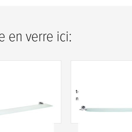
 en verre ici:
Elegaant tablette en
tesa
® Loxx tablette en v
 métal chromé, design
métal chromé, arrondi