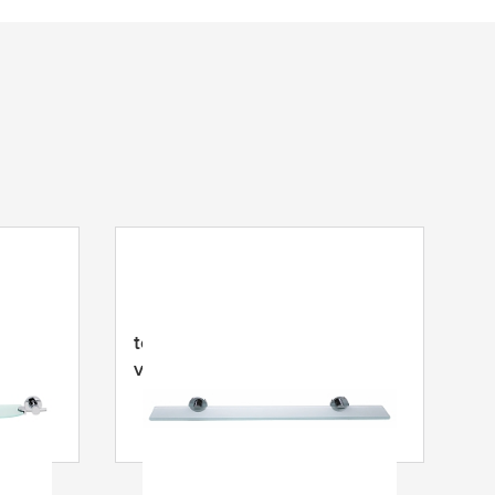
erre,
tesa
® Smooz tablette en
verre, métal chromé, arrondi