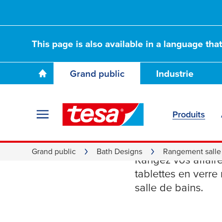
This page is also available in a language tha
Grand public
Industrie
Produits
Tablette
Grand public
Bath Designs
Rangement salle
Rangez vos affaire
tablettes en verre
salle de bains.