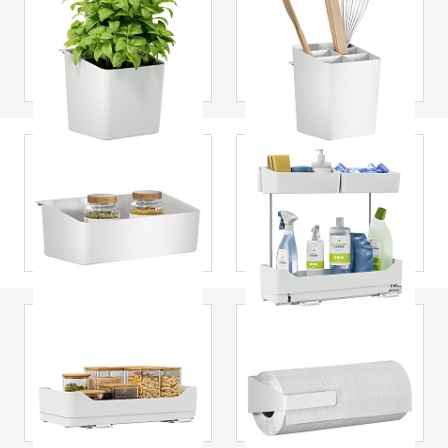
tesa
® Kitchen
tesa
® Kitchen
Accessory Herb
Accessory
Pot Set
Utensilholder Set
tesa
® Kitchen
tesa
® Tiroir
Accessory Box Set
télescopique
latéral pour la
cuisine
tesa
® Tiroir
tesa
® Accessoire
télescopique
de cuisine Support
inférieur pour la
pour essuie-tout
cuisine