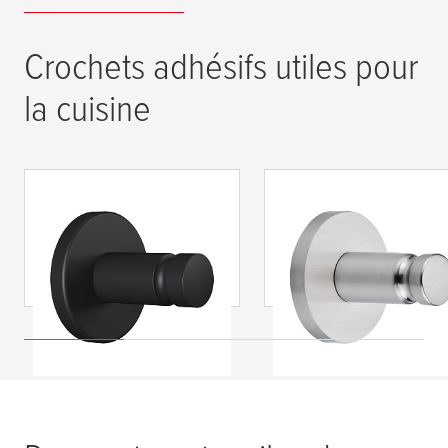
Crochets adhésifs utiles pour
la cuisine
tesa
® Moon Black
tesa
® Moon crochet
Crochet pour
serviettes, métal ma
Serviette, autoadhésif,
arrondi
métal enduit de
poudre