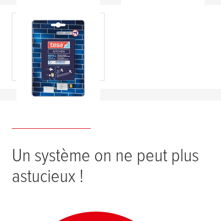
tesa
® Recharge
Power.Kit® pour
ensembles
d'organisateurs de
cuisine - Rail et
adaptateur
Un système on ne peut plus
astucieux !