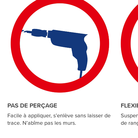
PAS DE PERÇAGE
FLEXI
Facile à appliquer, s’enlève sans laisser de
Suspens
trace. N’abîme pas les murs.
de ran