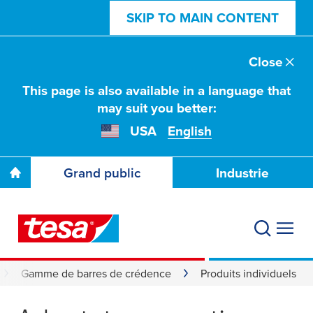
SKIP TO MAIN CONTENT
Close
This page is also available in a language that
may suit you better:
USA
English
Grand public
Industrie
Gamme de barres de crédence
Produits individuels