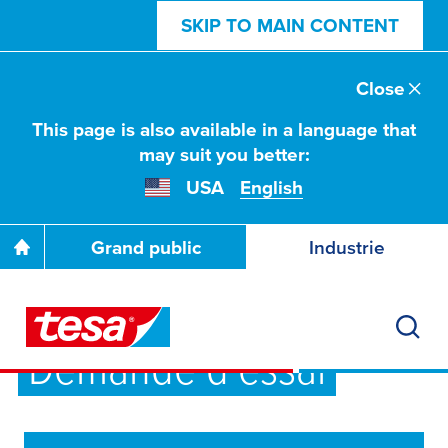
SKIP TO MAIN CONTENT
Close
This page is also available in a language that
may suit you better:
USA
English
Grand public
Industrie
Demande d’essai