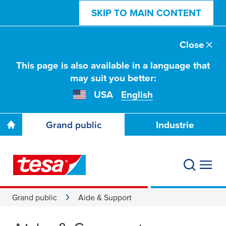
SKIP TO MAIN CONTENT
Close
This page is also available in a language that
may suit you better:
USA
English
Grand public
Industrie
Grand public
Aide & Support