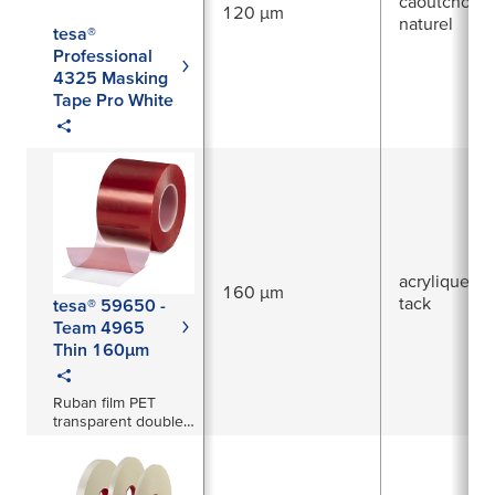
caoutchouc
120 µm
naturel
tesa®
Professional
4325 Masking
Tape Pro White
acrylique à f
160 µm
tack
tesa® 59650 -
Team 4965
Thin 160µm
Ruban film PET
transparent double
face de 160 µm