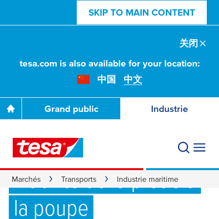
SKIP TO MAIN CONTENT
关闭
tesa.com is also available for your location:
中国
中文
Grand public
Industrie
Rubans adhésifs
marins :
Fiabilité de la proue à
Marchés
Transports
Industrie maritime
la poupe