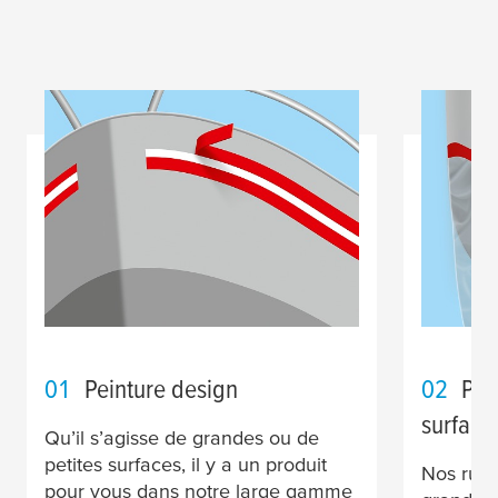
01
Peinture design
02
Pei
surface
Qu’il s’agisse de grandes ou de
petites surfaces, il y a un produit
Nos rub
pour vous dans notre large gamme