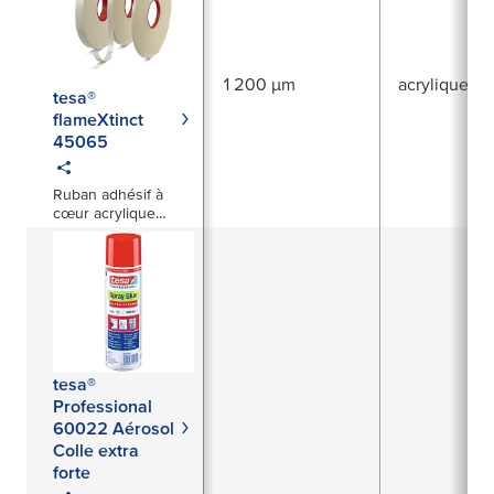
1 200 µm
acrylique
tesa®
flameXtinct
45065
Ruban adhésif à
cœur acrylique
ignifuge 1 200 µm
tesa®
Professional
60022 Aérosol
Colle extra
forte