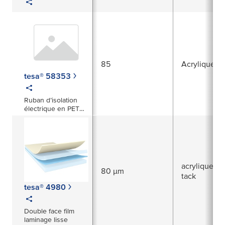
85
Acrylique m
tesa® 58353
Ruban d’isolation
électrique en PET
noir s/s de 85 µm
avec adhésif
repositionnable
acrylique à f
80 µm
tack
tesa® 4980
Double face film
laminage lisse