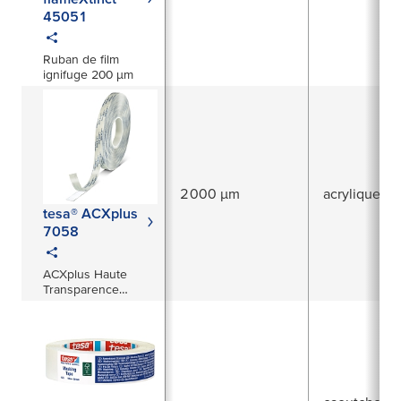
45051
Ruban de film
ignifuge 200 µm
2 000 µm
acrylique pu
tesa® ACXplus
7058
ACXplus Haute
Transparence
2000µm