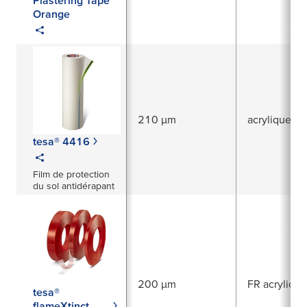
Orange
210 µm
acrylique
tesa® 4416
Film de protection
du sol antidérapant
200 µm
FR acrylic
tesa®
flameXtinct