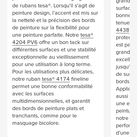
grande s
de rubans
tesa
®. Lorsqu’il s’agit de
surfaces
peinture design, l’accent est mis sur
bonne ad
la netteté et la précision des bords
tenue su
de peinture sur la flexibilité pour
4438
, u
une peinture parfaite. Notre
tesa
®
protecti
4204 PV6
offre un bon tack sur
est parti
différentes surfaces et une stabilité
grandes 
exceptionnelle au vieillissement
excellent
pour une utilisation à long terme.
jusqu’à 
Pour les utilisations plus délicates,
de surfa
notre ruban
tesa
® 4174
fineline
bords de
permet une bonne conformabilité
Applique
avec les surfaces
aussi so
multidimensionnelles, et garantit
une exce
des bords de peinture plats et
peintures
tranchants, comme pour le
notre r
masquage bicolore.
perform
d’une m