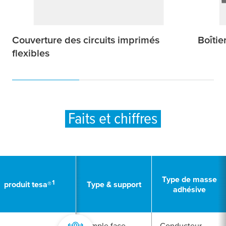
Couverture des circuits imprimés
Boîtie
flexibles
Faits et chiffres
Type de masse
1
produit
tesa
®
Type & support
adhésive
Simple face,
Conducteur