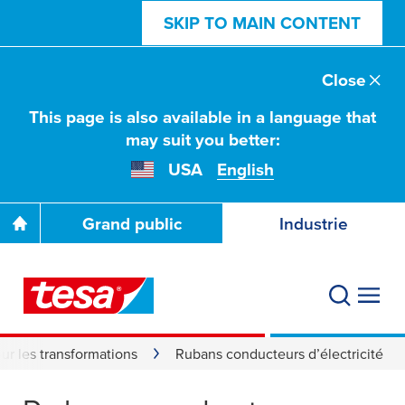
SKIP TO MAIN CONTENT
Close
This page is also available in a language that
may suit you better:
USA
English
Grand public
Industrie
ur les transformations
Rubans conducteurs d’électricité