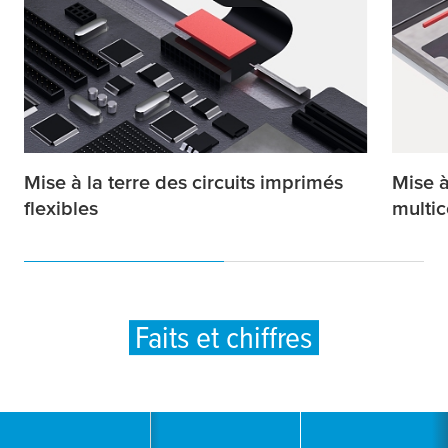
Mise à la terre des circuits imprimés
Mise à
flexibles
multi
Faits et chiffres