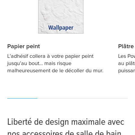
Papier peint
Plâtre
L’adhésif collera à votre papier peint
Les Po
jusqu’au bout… mais risque
au plât
malheureusement de le décoller du mur.
puissan
Liberté de design maximale avec
nos accessoires de salle de bain