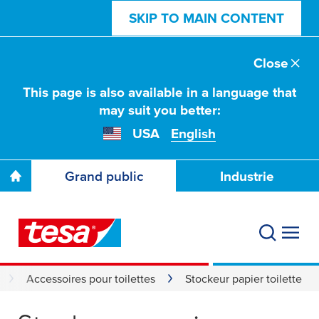
SKIP TO MAIN CONTENT
Close
This page is also available in a language that
may suit you better:
USA
English
Grand public
Industrie
Accessoires pour toilettes
Stockeur papier toilette