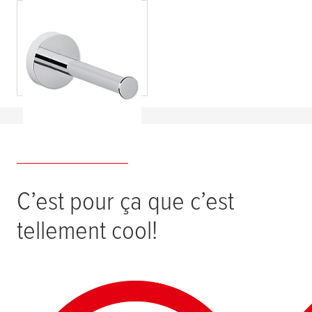
tesa
® Smooz
stockeur papier
toilette, métal
chromé, arrondi
C’est pour ça que c’est
tellement cool!