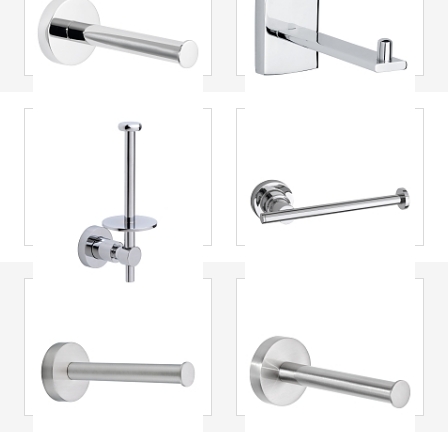
stockeur papier
stockeur papier
toilette, métal
toilette, métal
chromé, design
chromé, carré
intemporel
tesa
® Loxx
tesa
® Luup
stockeur papier
stockeur papier
toilette, métal
toilette, métal
chromé, arrondi
chromé, arrondi
tesa
® Moon
tesa
® Nooblesse
stockeur papier
stockeur papier
toilette, métal mat,
toilette, acier
arrondi
inoxydable, design
superbe