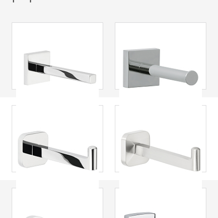
tesa
® Deluxxe
tesa
® Ekkro
stockeur papier
stockeur papier
toilette, métal
toilette, métal
chromé, design
chromé, carré
délicat
tesa
® Elegaant
tesa
® Esteetic
stockeur papier
stockeur papier
toilette, métal
toilette, acier
chromé, design
inoxydable, design
unique
distingué
tesa
® Exxcellent
tesa
® Klaam