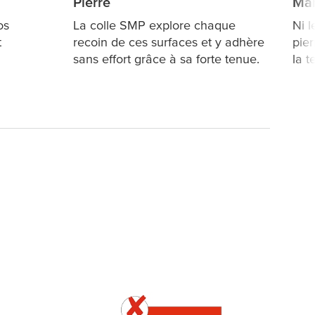
Pierre
Ma
os
La colle SMP explore chaque
Ni l
t
recoin de ces surfaces et y adhère
pier
sans effort grâce à sa forte tenue.
la 