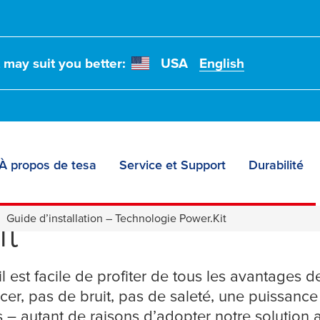
t may suit you better:
USA
English
À propos de tesa
Service et Support
Durabilité
installation pour la
it
Guide d’installation – Technologie Power.Kit
il est facile de profiter de tous les avantages 
cer, pas de bruit, pas de saleté, une puissanc
us – autant de raisons d’adopter notre solution 