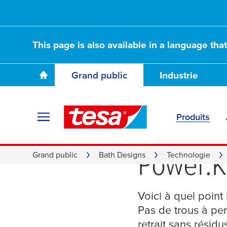
This page is also available in a language tha
Grand public
Industrie
Produits
Guide d’
Power.K
Grand public
Bath Designs
Technologie
Voici à quel point 
Pas de trous à per
retrait sans résid