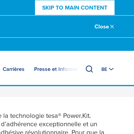
SKIP TO MAIN CONTENT
Close
Carrières
Presse et Informations
BE
 technologie
tesa
®
de la technologie
tesa
® Power.Kit.
e d’adhérence exceptionnelle et un
adhésive révolutionnaire. Pour que la