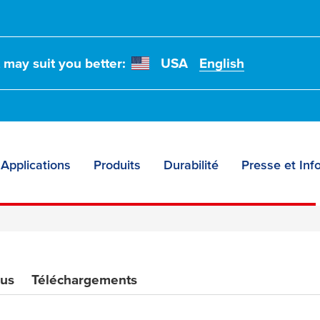
t may suit you better:
USA
English
Applications
Produits
Durabilité
Presse et Inf
ous
Téléchargements
tes : petits,