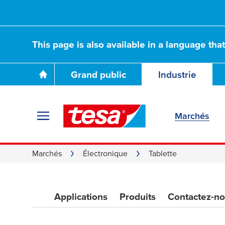
This page is also available in a language tha
Grand public
Industrie
Marchés
Marchés
Électronique
Tablette
Applications
Produits
Contactez-n
Rubans pour tablet