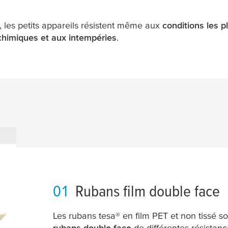
, les petits appareils résistent même aux
conditions les pl
chimiques et aux intempéries
.
01
Rubans film double face
Les rubans
tesa
® en film PET et non tissé s
rubans double face
de différentes résistanc