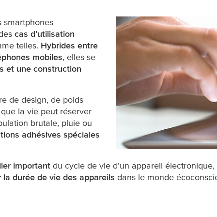
es smartphones
 des
cas d’utilisation
mme telles.
Hybrides entre
éléphones mobiles
, elles se
es et une construction
re de design, de poids
que la vie peut réserver
pulation brutale, pluie ou
utions adhésives spéciales
lier important
du cycle de vie d’un appareil électronique,
 la durée de vie des appareils
dans le monde écoconscien