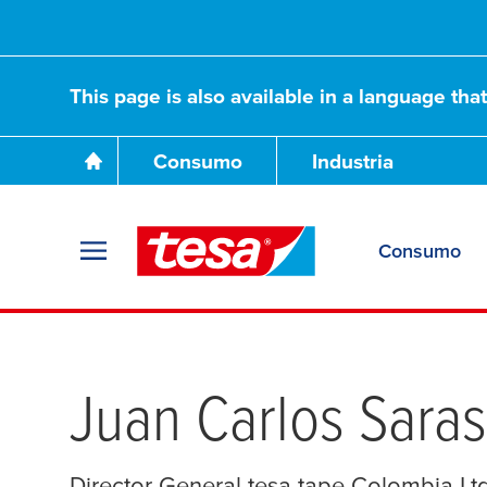
This page is also available in a language tha
Consumo
Industria
Consumo
Juan Carlos Sara
Director General
tesa
tape Colombia Ltd