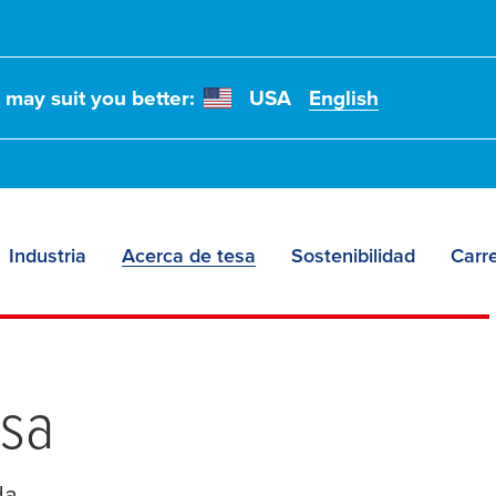
t may suit you better:
USA
English
Industria
Acerca de tesa
Sostenibilidad
Carr
ssa
a.