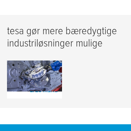
tesa
gør mere bæredygtige
industriløsninger mulige
Effektivitet uden
propper
LÆS MERE