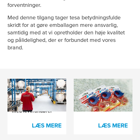
forventninger.
Med denne tilgang tager
tesa
betydningsfulde
skridt for at gøre emballagen mere ansvarlig,
samtidig med at vi opretholder den høje kvalitet
og pålidelighed, der er forbundet med vores
brand.
Drivning af cirkulær
Ikke alle PCR'er er
emballage gennem
ens
stærkt samarbejde
med leverandører
LÆS MERE
LÆS MERE