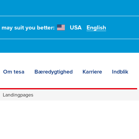
t may suit you better:
USA
English
Om tesa
Bæredygtighed
Karriere
Indblik
Landingpages