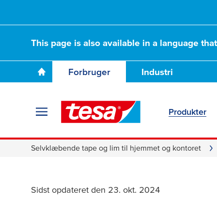
This page is also available in a language tha
Forbruger
Industri
Produkter
Selvklæbende tape og lim til hjemmet og kontoret
Sidst opdateret den 23. okt. 2024