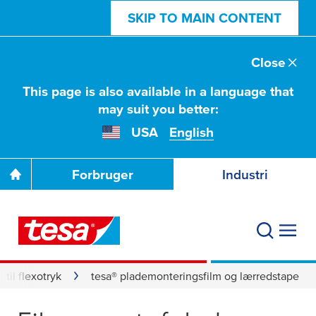
SKIP TO MAIN CONTENT
Close
This page is also available in a language that
may suit you better:
USA
English
Forbruger
Industri
til flexotryk
tesa® plademonteringsfilm og lærredstape