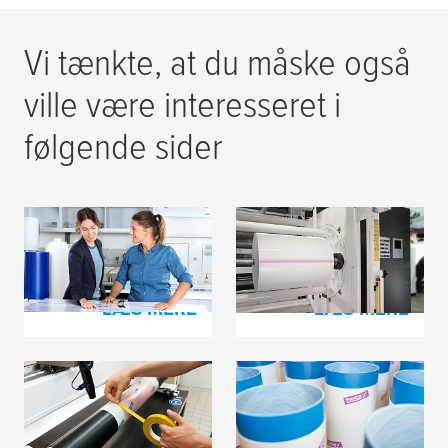
Vi tænkte, at du måske også
ville være interesseret i
følgende sider
tesa
® polstringsskum
Splejsetape til
filmmaterialer
LÆS MERE
LÆS MERE
Processbånd til
tesa
® Softprint
fleksotryk
Skumtape