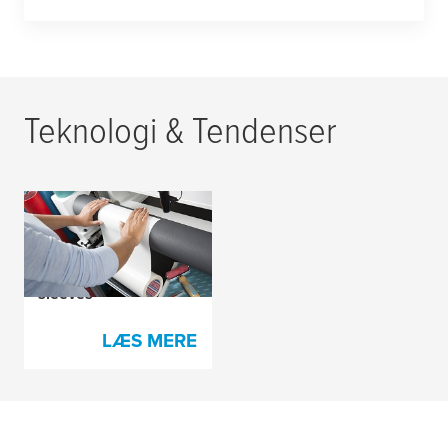
Teknologi & Tendenser
Omfattende sortiment
til plademontering på
komprimerbare
sleeves
LÆS MERE