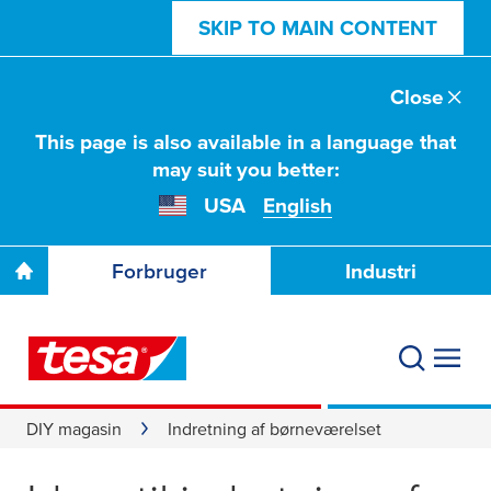
SKIP TO MAIN CONTENT
Close
This page is also available in a language that
may suit you better:
USA
English
Forbruger
Industri
DIY magasin
Indretning af børneværelset