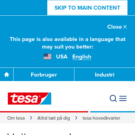
SKIP TO MAIN CONTENT
Close
This page is also available in a language that
may suit you better:
USA
English
Forbruger
Industri
Om tesa
Altid tæt på dig
tesa hovedkvarter