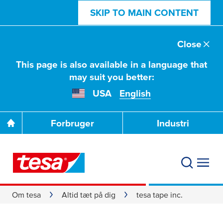
SKIP TO MAIN CONTENT
Close
This page is also available in a language that
may suit you better:
USA
English
Forbruger
Industri
Om tesa
Altid tæt på dig
tesa tape inc.