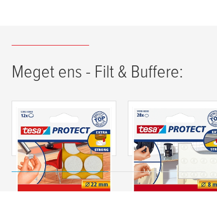
Meget ens - Filt & Buffere:
tesa
® Protect Filtpuder
tesa
® Protect
Lyddæmpere