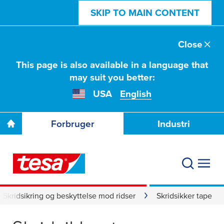
SKIP TO MAIN CONTENT
Close
This page is also available in a language that
may suit you better:
USA
English
Forbruger
Industri
Skridsikring og beskyttelse mod ridser
Skridsikker tape