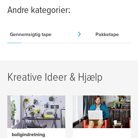
Andre kategorier:
Gennemsigtig tape
Pakketape
Kreative Ideer & Hjælp
DIY Magasin:
Hjælp og support
Inspiration til gør-det-
selv projekter og
kreativ
boligindretning