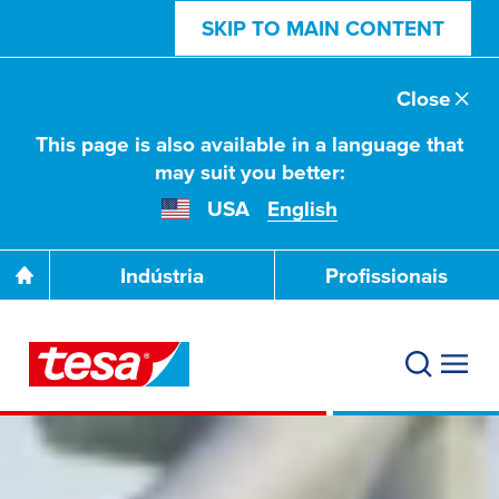
SKIP TO MAIN CONTENT
Close
This page is also available in a language that
may suit you better:
USA
English
Indústria
Profissionais