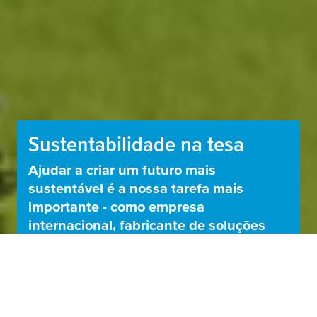
Sustentabilidade na
tesa
Ajudar a criar um futuro mais
sustentável é a nossa tarefa mais
importante - como empresa
internacional, fabricante de soluções
Fitas adesivas
Fita dupla face acrílica
tesa
®
adesivas inovadoras, parceira de
Seja um Distribuidor
premium
tesa
® 72775 e 72776
tesa
®
negócios e empregadora.
SAIBA MAIS
SAIBA MAIS
SAIBA MAIS
SAIBA MAIS