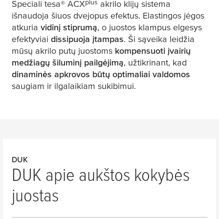
plus
Speciali
tesa
® ACX
akrilo klijų sistema
išnaudoja šiuos dvejopus efektus. Elastingos jėgos
atkuria
vidinį stiprumą
, o juostos klampus elgesys
efektyviai
dissipuoja įtampas
. Ši sąveika leidžia
mūsų akrilo putų juostoms
kompensuoti įvairių
medžiagų šiluminį pailgėjimą
, užtikrinant, kad
dinaminės apkrovos būtų optimaliai valdomos
saugiam ir ilgalaikiam sukibimui.
DUK
DUK apie aukštos kokybės
juostas