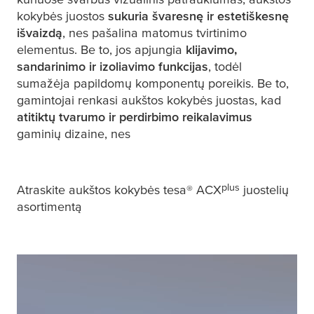
kokybės juostos
sukuria švaresnę ir estetiškesnę
išvaizdą
, nes pašalina matomus tvirtinimo
elementus. Be to, jos apjungia
klijavimo,
sandarinimo ir izoliavimo funkcijas
, todėl
sumažėja papildomų komponentų poreikis. Be to,
gamintojai renkasi aukštos kokybės juostas, kad
atitiktų tvarumo ir perdirbimo reikalavimus
gaminių dizaine, nes
plus
Atraskite aukštos kokybės
tesa
® ACX
juostelių
asortimentą