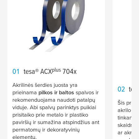
plus
01
tesa
® ACX
704x
Akrilinės šerdies juosta yra
02
tes
prieinama
pilkos ir baltos
spalvos ir
rekomenduojama naudoti patalpų
Šis prod
viduje. Abi spalvų parinktys puikiai
akrilo pa
prisitaiko prie metalo ir plastiko
tinkanti 
paviršių ir sumažina atspindžius ant
skaidrių 
permatomų ir dekoratyvinių
ar akrila
elementų.