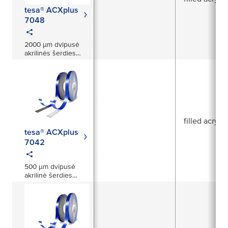
tesa® ACXplus
7048
2000 µm dvipusė
akrilinės šerdies
juosta
filled acrylic
tesa® ACXplus
7042
500 µm dvipusė
akrilinė šerdies
juosta