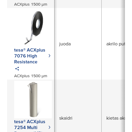
ACXplus 1500 µm
juoda
akrilo putos
tesa® ACXplus
7076 High
Resistance
ACXplus 1500 µm
skaidri
kietas akrila
tesa® ACXplus
7254 Multi