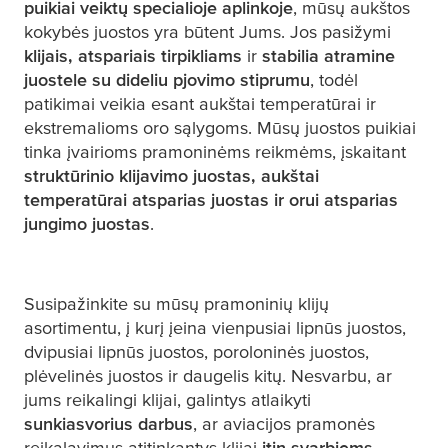
puikiai veiktų specialioje aplinkoje
, mūsų aukštos
kokybės juostos yra būtent Jums. Jos pasižymi
klijais, atspariais tirpikliams
ir
stabilia atramine
juostele su dideliu pjovimo stiprumu
, todėl
patikimai veikia esant aukštai temperatūrai ir
ekstremalioms oro sąlygoms. Mūsų juostos puikiai
tinka įvairioms pramoninėms reikmėms, įskaitant
struktūrinio klijavimo juostas, aukštai
temperatūrai atsparias juostas ir orui atsparias
jungimo juostas
.
Susipažinkite su mūsų pramoninių klijų
asortimentu, į kurį įeina vienpusiai lipnūs juostos,
dvipusiai lipnūs juostos, poroloninės juostos,
plėvelinės juostos ir daugelis kitų. Nesvarbu, ar
jums reikalingi klijai, galintys atlaikyti
sunkiasvorius darbus
, ar aviacijos pramonės
reikalavimus atitinkantys klijai
itin svarbiems