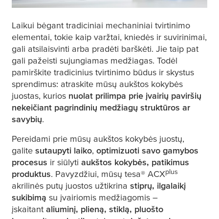
Laikui bėgant tradiciniai mechaniniai tvirtinimo
elementai, tokie kaip varžtai, kniedės ir suvirinimai,
gali atsilaisvinti arba pradėti barškėti. Jie taip pat
gali pažeisti sujungiamas medžiagas. Todėl
pamirškite tradicinius tvirtinimo būdus ir skystus
sprendimus: atraskite mūsų aukštos kokybės
juostas, kurios
nuolat prilimpa prie įvairių paviršių
nekeičiant pagrindinių medžiagų struktūros ar
savybių
.
Pereidami prie mūsų aukštos kokybės juostų,
galite
sutaupyti laiko
,
optimizuoti savo gamybos
procesus
ir siūlyti
aukštos kokybės, patikimus
plus
produktus
. Pavyzdžiui, mūsų
tesa
® ACX
akrilinės putų juostos užtikrina
stiprų, ilgalaikį
sukibimą
su įvairiomis medžiagomis –
įskaitant
aliuminį, plieną, stiklą, pluošto