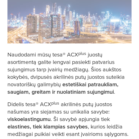
plus
Naudodami mūsų
tesa
® ACX
juostų
asortimentą galite lengvai pasiekti patvarius
sujungimus tarp įvairių medžiagų. Šios aukštos
kokybės, dvipusės akrilinės putų juostos suteikia
novatoriškų galimybių
estetiškai patraukliam,
saugiam, greitam ir nuolatiniam sujungimui
.
plus
Didelis
tesa
® ACX
akrilinės putų juostos
našumas yra siejamas su unikalia savybe:
viskoelastingumu
. Ši savybė apjungia tiek
elastines, tiek klampias savybes
, kurios leidžia
medžiagai puikiai veikti esant įvairioms sąlygoms.