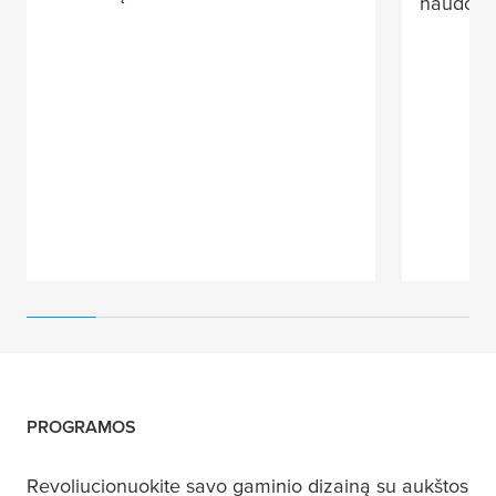
naudoti t
PROGRAMOS
Revoliucionuokite savo gaminio dizainą su aukštos