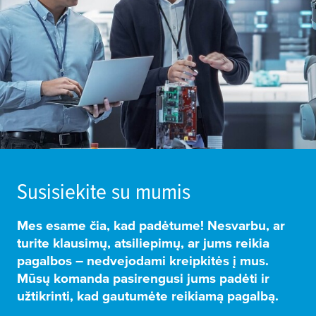
Susisiekite su mumis
Mes esame čia, kad padėtume! Nesvarbu, ar
turite klausimų, atsiliepimų, ar jums reikia
pagalbos – nedvejodami kreipkitės į mus.
Mūsų komanda pasirengusi jums padėti ir
užtikrinti, kad gautumėte reikiamą pagalbą.