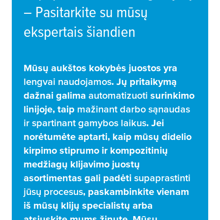
– Pasitarkite su mūsų
ekspertais šiandien
Mūsų aukštos kokybės juostos yra
lengvai naudojamos
. Jų pritaikymą
dažnai galima
automatizuoti
surinkimo
linijoje, taip
mažinant darbo sąnaudas
ir spartinant gamybos laikus
. Jei
norėtumėte aptarti, kaip mūsų didelio
kirpimo stiprumo ir kompozitinių
medžiagų klijavimo juostų
asortimentas gali padėti
supaprastinti
jūsų procesus
, paskambinkite vienam
iš mūsų klijų specialistų arba
atsiųskite mums žinutę. Mūsų