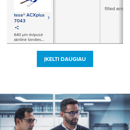
filled acrylic
tesa® ACXplus
7043
640 µm dvipusė
akrilinė šerdies
juosta
ĮKELTI DAUGIAU