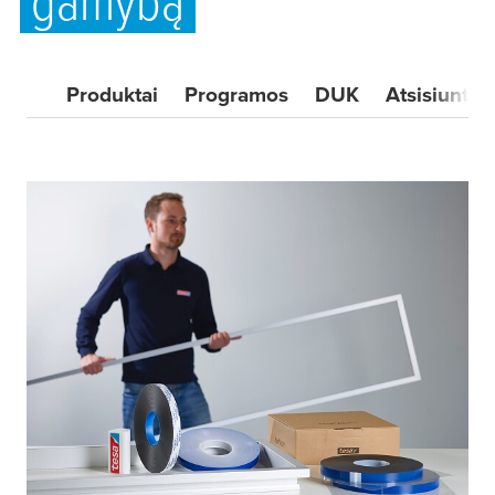
gamybą
Produktai
Programos
DUK
Atsisiuntim