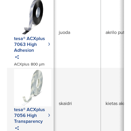
juoda
akrilo putos
tesa® ACXplus
7063 High
Adhesion
ACXplus 800 µm
skaidri
kietas akrila
tesa® ACXplus
7056 High
Transparency