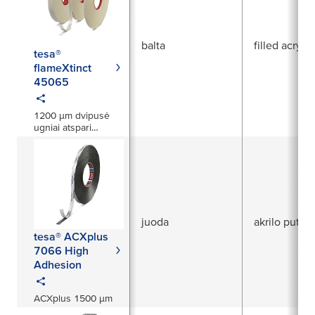
balta
filled acrylic
tesa®
flameXtinct
45065
1200 µm dvipusė
ugniai atspari
akrilinės šerdies
juosta
juoda
akrilo putos
tesa® ACXplus
7066 High
Adhesion
ACXplus 1500 µm