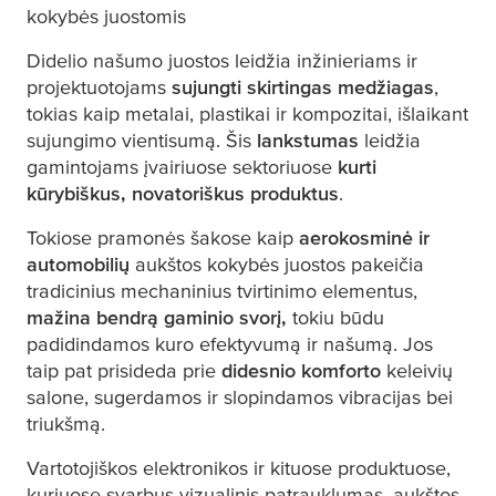
kokybės juostomis
Didelio našumo juostos leidžia inžinieriams ir
projektuotojams
sujungti skirtingas medžiagas
,
tokias kaip metalai, plastikai ir kompozitai, išlaikant
sujungimo vientisumą. Šis
lankstumas
leidžia
gamintojams įvairiuose sektoriuose
kurti
kūrybiškus, novatoriškus produktus
.
Tokiose pramonės šakose kaip
aerokosminė ir
automobilių
aukštos kokybės juostos pakeičia
tradicinius mechaninius tvirtinimo elementus,
mažina bendrą gaminio svorį,
tokiu būdu
padidindamos kuro efektyvumą ir našumą. Jos
taip pat prisideda prie
didesnio komforto
keleivių
salone, sugerdamos ir slopindamos vibracijas bei
triukšmą.
Vartotojiškos elektronikos ir kituose produktuose,
kuriuose svarbus vizualinis patrauklumas, aukštos