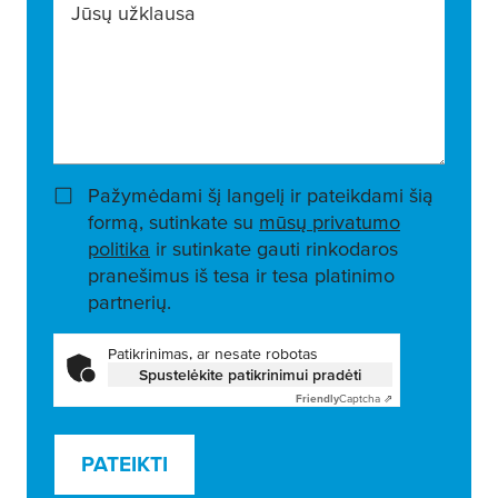
Jūsų užklausa
Pažymėdami šį langelį ir pateikdami šią
formą, sutinkate su
mūsų privatumo
politika
ir sutinkate gauti rinkodaros
pranešimus iš tesa ir tesa platinimo
partnerių.
Patikrinimas, ar nesate robotas
Spustelėkite patikrinimui pradėti
Friendly
Captcha ⇗
PATEIKTI