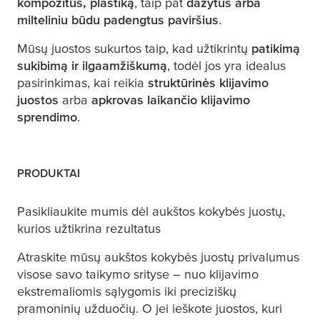
kompozitus, plastiką
, taip pat
dažytus arba
milteliniu būdu padengtus paviršius
.
Mūsų juostos sukurtos taip, kad užtikrintų
patikimą
sukibimą ir ilgaamžiškumą
, todėl jos yra idealus
pasirinkimas, kai reikia
struktūrinės klijavimo
juostos
arba
apkrovas laikančio klijavimo
sprendimo
.
PRODUKTAI
Pasikliaukite mumis dėl aukštos kokybės juostų,
kurios užtikrina rezultatus
Atraskite mūsų aukštos kokybės juostų privalumus
visose savo taikymo srityse – nuo klijavimo
ekstremaliomis sąlygomis iki preciziškų
pramoninių užduočių. O jei ieškote juostos, kuri