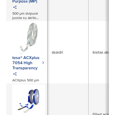
Purpose (MP)
500 µm dvipusė
juosta su akrilo
pagrindu
skaidri
kietas akrila
tesa® ACXplus
7054 High
Transparency
ACXplus 500 µm
filled acrylic