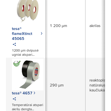
juosta</span>
1 200 µm
akrilas
tesa®
flameXtinct
45065
1200 µm dvipusė
ugniai atspari
akrilinės šerdies
juosta
reaktoplasti
290 µm
natūralus
kaučiukas
tesa® 4657
Temperatūrai atspari
akrilu dengta