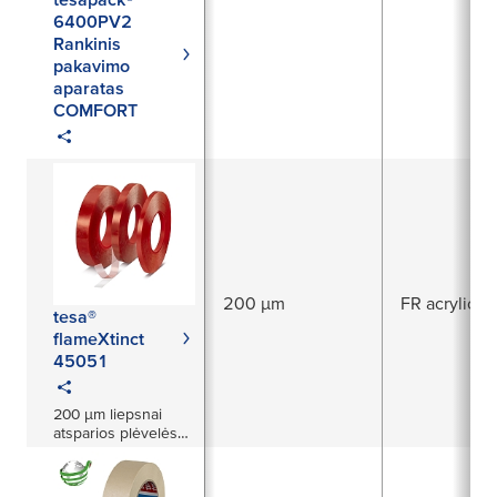
6400PV2
Rankinis
pakavimo
aparatas
COMFORT
200 µm
FR acrylic
tesa®
flameXtinct
45051
200 µm liepsnai
atsparios plėvelės
juosta