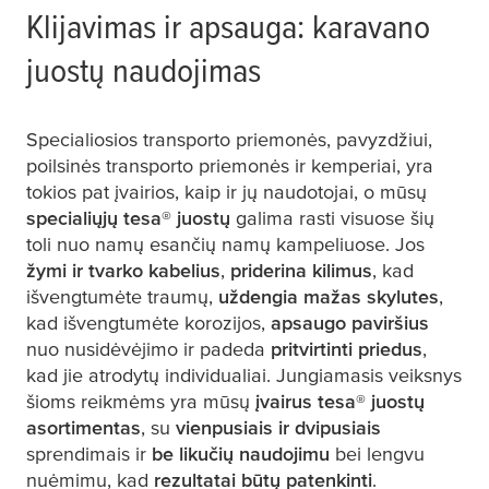
Klijavimas ir apsauga: karavano
juostų naudojimas
Specialiosios transporto priemonės, pavyzdžiui,
poilsinės transporto priemonės ir kemperiai, yra
tokios pat įvairios, kaip ir jų naudotojai, o mūsų
specialiųjų
tesa
® juostų
galima rasti visuose šių
toli nuo namų esančių namų kampeliuose. Jos
žymi ir tvarko kabelius
,
priderina kilimus
, kad
išvengtumėte traumų,
uždengia mažas skylutes
,
kad išvengtumėte korozijos,
apsaugo paviršius
nuo nusidėvėjimo ir padeda
pritvirtinti priedus
,
kad jie atrodytų individualiai. Jungiamasis veiksnys
šioms reikmėms yra mūsų
įvairus
tesa
® juostų
asortimentas
, su
vienpusiais ir dvipusiais
sprendimais ir
be likučių naudojimu
bei lengvu
nuėmimu, kad
rezultatai būtų patenkinti
.