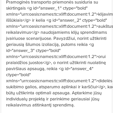
Pramoginės transporto priemonės susiduria su
skirtingais <g id="answer_1" ctype="bold"
xmlns="urn:oasis:names:tc:xliff:document:1.2">klijavi
iššūkiais</g> ir kelia <g id="answer_2" ctype="bold"
xmlns="urn:oasis:names:tc:xliff:document:1.2">aukštu
reikalavimus</g> naudojamiems klijų sprendimams
įvairiuose scenarijuose. Pavyzdžiui, norint užtikrinti
geriausią šilumos izoliaciją, putoms reikia <g
id="answer_3" ctype="bold"
xmlns="urn:oasis:names:tc:xliff:document:1.2">orui
pralaidžios juostos</g>, o norint užtikrinti nuolatinę
paviršiaus apsaugą, reikia <g id="answer_4"
ctype="bold"
xmlns="urn:oasis:names:tc:xliff:document:1.2">didelės
sukibimo galios, atsparumo aplinkai ir karščiui</g>, ka
būtų užtikrinta optimali apsauga. Aptarkime jūsų
individualų projektą ir parinkime geriausiai jūsų
reikalavimus atitinkantį sprendimą.