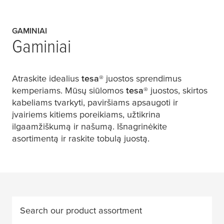
GAMINIAI
Gaminiai
Atraskite idealius
tesa
®
juostos sprendimus
kemperiams. Mūsų siūlomos
tesa
®
juostos, skirtos
kabeliams tvarkyti, paviršiams apsaugoti ir
įvairiems kitiems poreikiams, užtikrina
ilgaamžiškumą ir našumą. Išnagrinėkite
asortimentą ir raskite tobulą juostą.
Search our product assortment