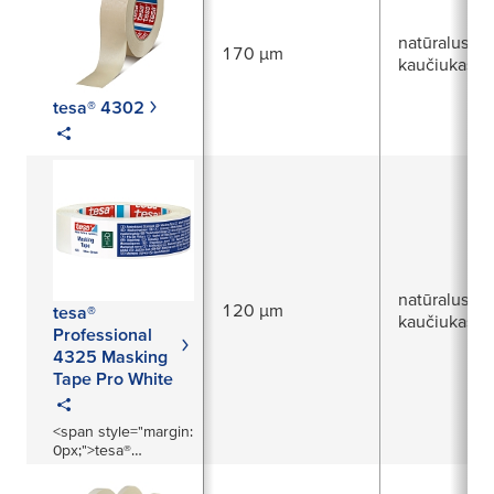
natūralus
170 µm
kaučiukas
tesa® 4302
natūralus
120 µm
tesa®
kaučiukas
Professional
4325 Masking
Tape Pro White
<span style="margin:
0px;">tesa®
Bendrosios
paskirties dažymo