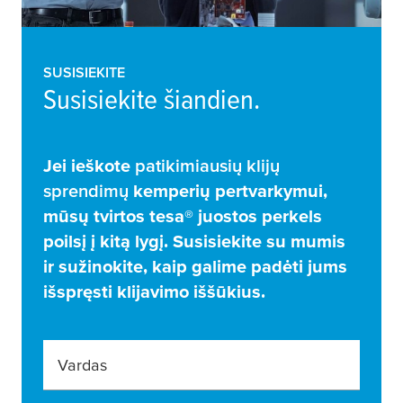
SUSISIEKITE
Susisiekite šiandien.
Jei ieškote
patikimiausių klijų
sprendimų
kemperių pertvarkymui,
mūsų tvirtos
tesa
® juostos perkels
poilsį į kitą lygį. Susisiekite su mumis
ir sužinokite, kaip galime padėti jums
išspręsti klijavimo iššūkius.
Vardas