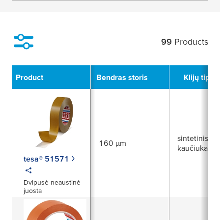
99
Products
Filter
Product
Bendras storis
Klijų tipas
sintetinis
160 µm
kaučiukas
tesa® 51571
Dvipusė neaustinė
juosta