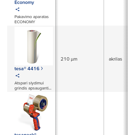
Economy
Pakavimo aparatas
ECONOMY
210 µm
akrilas
tesa® 4416
Atspari slydimui
grindis apsauganti
juosta
tesapack®