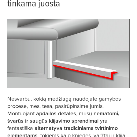
tinkama juosta
Nesvarbu, kokią medžiagą naudojate gamybos
procese, mes,
tesa
, pasirūpinsime jumis.
Montuojant
apdailos detales
, mūsų
nematomi,
švarūs ir saugūs klijavimo sprendimai
yra
fantastiška
alternatyva tradiciniams tvirtinimo
elementams
, tokiems kaip kniedės, varžtai ir klijai.