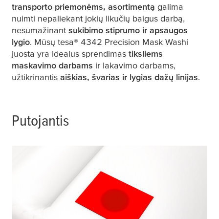
transporto priemonėms, asortimentą
galima
nuimti nepaliekant jokių likučių baigus darbą,
nesumažinant
sukibimo stiprumo ir apsaugos
lygio
. Mūsų
tesa
® 4342 Precision Mask Washi
juosta yra idealus sprendimas
tiksliems
maskavimo darbams
ir lakavimo darbams,
užtikrinantis
aiškias, švarias ir lygias dažų linijas
.
Putojantis