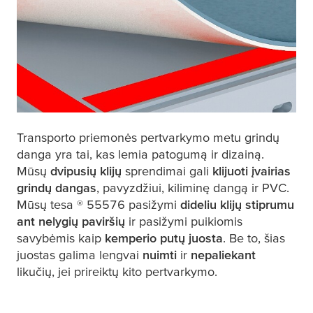
Transporto priemonės pertvarkymo metu grindų
danga yra tai, kas lemia patogumą ir dizainą.
Mūsų
dvipusių klijų
sprendimai gali
klijuoti įvairias
grindų dangas
, pavyzdžiui, kiliminę dangą ir PVC.
Mūsų
tesa
® 55576 pasižymi
dideliu klijų stiprumu
ant nelygių paviršių
ir pasižymi puikiomis
savybėmis kaip
kemperio putų juosta
. Be to, šias
juostas galima lengvai
nuimti
ir
nepaliekant
likučių, jei prireiktų kito pertvarkymo.