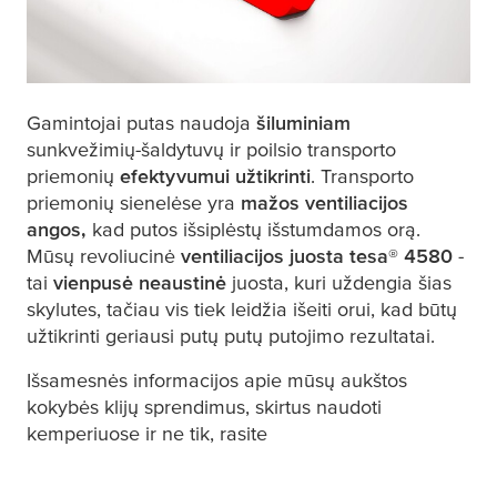
Gamintojai putas naudoja
šiluminiam
sunkvežimių-šaldytuvų ir poilsio transporto
priemonių
efektyvumui užtikrinti
. Transporto
priemonių sienelėse yra
mažos ventiliacijos
angos,
kad putos išsiplėstų išstumdamos orą.
Mūsų revoliucinė
ventiliacijos juosta
tesa
® 4580
-
tai
vienpusė neaustinė
juosta, kuri uždengia šias
skylutes, tačiau vis tiek leidžia išeiti orui, kad būtų
užtikrinti geriausi putų putų putojimo rezultatai.
Išsamesnės informacijos apie mūsų aukštos
kokybės klijų sprendimus, skirtus naudoti
kemperiuose ir ne tik, rasite