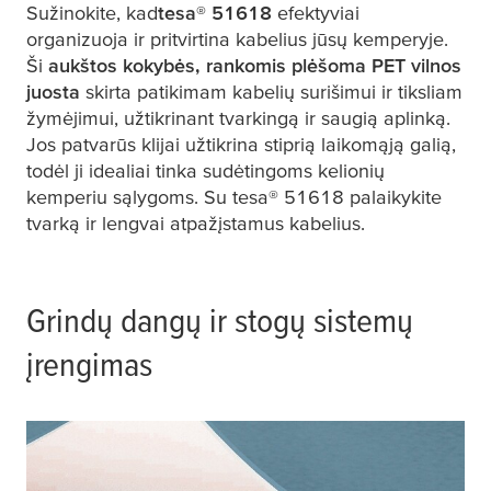
Sužinokite, kad
tesa
® 51618
efektyviai
organizuoja ir pritvirtina kabelius jūsų kemperyje.
Ši
aukštos kokybės, rankomis plėšoma PET vilnos
juosta
skirta patikimam kabelių surišimui ir tiksliam
žymėjimui, užtikrinant tvarkingą ir saugią aplinką.
Jos patvarūs klijai užtikrina stiprią laikomąją galią,
todėl ji idealiai tinka sudėtingoms kelionių
kemperiu sąlygoms. Su
tesa
® 51618 palaikykite
tvarką ir lengvai atpažįstamus kabelius.
Grindų dangų ir stogų sistemų
įrengimas