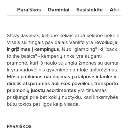
Paraiškos
Gaminiai
Susisiekite
Atsisiu
Stovyklavimas, kelionė keliais arba kelionė bekele:
Visais skirtingais pavidalais Vanlife yra
revoliucija
ir grįžimas į kempingus
. Nuo "glamping" iki "back
to the basics" - kemperių rinka yra auganti
pramonė, kuri iš naujo sujungia žmones su gamta
ir yra vadovėlinis gyvenimo gamtoje apibrėžimas.
Mūsų
patikimas naudojimas patalpose ir lauke
ir
didelis atsparumas aplinkos poveikiui
,
transporto
priemonių juostų asortimentas
yra tinkamas
prisijungti prie bet kokių nuotykių, kad linksmybės
būtų tokios pat ilgos kaip visada.
PARAIŠKOS