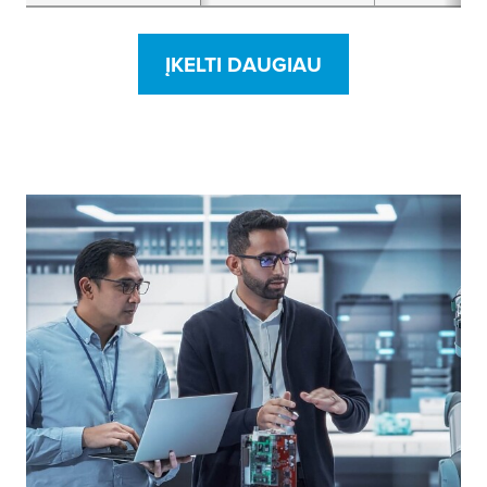
audinio juosta
ĮKELTI DAUGIAU