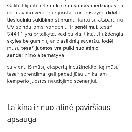
Galite klijuoti net
sunkiai surišamas medžiagas
su
montavimo kemperio juosta, kuri pasižymi
dideliu
tiesioginiu sukibimo stiprumu
, kartu su atsparumu
UV spinduliams, vandeniui ir
senėjimui
.
tesa
®
54411 yra pritaikyta, kad puikiai tiktų. Ji uždengia
skyles be guminių ar plastikinių sąvaržų, todėl
mūsų
tesa
® juostos yra puiki nuolatinio
sandarinimo alternatyva
.
su vienu iš mūsų ekspertų ir sužinokite, ką mūsų
tesa
® sprendimai gali padėti jūsų unikaliam
kemperio juostos naudojimo scenarijui.
Laikina ir nuolatinė paviršiaus
apsauga