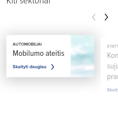
AUTOMOBILIAI
STAT
Mobilumo ateitis
Kon
suj
Skaityti daugiau
pr
Skait