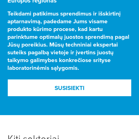
Europos regionas
Teikdami patikimus sprendimus ir išskirtinį
aptarnavimą, padedame Jums visame
produkto kūrimo procese, kad kartu
parinktume optimalų juostos sprendimą pagal
Jūsų poreikius. Mūsų techniniai ekspertai
suteiks pagalbą vietoje ir įvertins juostų
taikymo galimybes konkrečiose srityse
laboratorinėmis sąlygomis.
SUSISIEKTI
Kiti sektoriai