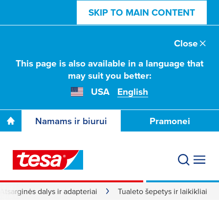
SKIP TO MAIN CONTENT
Close
This page is also available in a language that
may suit you better:
USA
English
Namams ir biurui
Pramonei
Atsarginės dalys ir adapteriai
Tualeto šepetys ir laikikliai