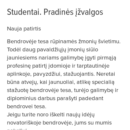
Studentai. Pradinės įžvalgos
Nauja patirtis
Bendrovėje
tesa
rūpinamės žmonių švietimu.
Todėl daug pavaldžiųjų įmonių siūlo
jauniesiems nariams galimybę įgyti pirmąją
profesinę patirtį įdomioje ir tarptautinėje
aplinkoje, pavyzdžiui, stažuojantis. Neretai
būna atvejų, kai jaunuoliai, atlikę specialią
stažuotę bendrovėje
tesa
, turėjo galimybę ir
diplominius darbus parašyti padedant
bendrovei
tesa
.
Jeigu turite noro iškelti naujų idėjų
novatoriškoje bendrovėje, jums su mumis