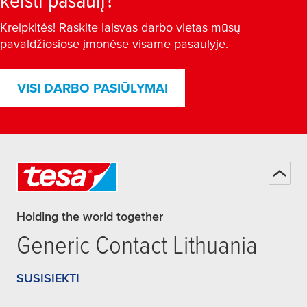
Kreipkitės! Raskite laisvas darbo vietas mūsų
pavaldžiosiose įmonėse visame pasaulyje.
VISI DARBO PASIŪLYMAI
Holding the world together
Generic Contact Lithuania
SUSISIEKTI