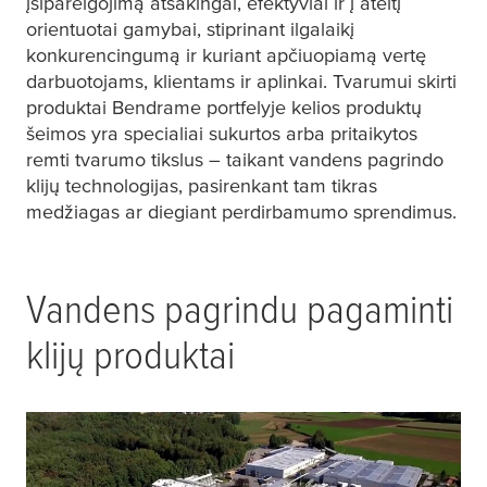
įsipareigojimą atsakingai, efektyviai ir į ateitį
orientuotai gamybai, stiprinant ilgalaikį
konkurencingumą ir kuriant apčiuopiamą vertę
darbuotojams, klientams ir aplinkai. Tvarumui skirti
produktai Bendrame portfelyje kelios produktų
šeimos yra specialiai sukurtos arba pritaikytos
remti tvarumo tikslus – taikant vandens pagrindo
klijų technologijas, pasirenkant tam tikras
medžiagas ar diegiant perdirbamumo sprendimus.
Vandens pagrindu pagaminti
klijų produktai