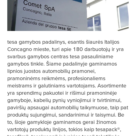
tesa
gamybos padalinys, esantis šiaurės Italijos
Concagno mieste, turi apie 180 darbuotojų ir yra
svarbus gamybos centras
tesa
pasauliniame
gamybos tinkle. Šiame padalinyje gaminamos
lipnios juostos automobilių pramonei,
pramoninėms reikmėms, profesionaliems
meistrams ir galutiniams vartotojams. Asortimente
yra sprendimų pakuotei ir rišimui pramoninėje
gamyboje, kabelių pynių vyniojimui ir tvirtinimui,
paviršių apsaugai automobilių taikymuose, taip pat
produktų sujungimui, sandarinimui ir taisymui. Be
to, šioje gamykloje gaminamos gerai žinomos
vartotojų produktų linijos, tokios kaip
tesa
pack®,