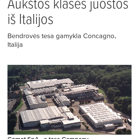
Aukštos klasės juostos
iš Italijos
Bendrovės
tesa
gamykla Concagno,
Italija
Comet SpA - a tesa Company