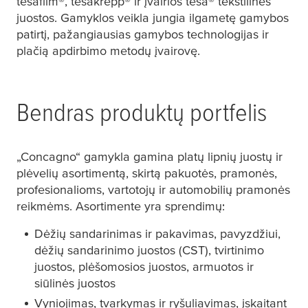
tesafilm
®,
tesa
krepp® ir įvairios
tesa
® tekstilinės
juostos. Gamyklos veikla jungia ilgametę gamybos
patirtį, pažangiausias gamybos technologijas ir
plačią apdirbimo metodų įvairovę.
Bendras produktų portfelis
„Concagno“ gamykla gamina platų lipnių juostų ir
plėvelių asortimentą, skirtą pakuotės, pramonės,
profesionalioms, vartotojų ir automobilių pramonės
reikmėms. Asortimente yra sprendimų:
Dėžių sandarinimas ir pakavimas, pavyzdžiui,
dėžių sandarinimo juostos (CST), tvirtinimo
juostos, plėšomosios juostos, armuotos ir
siūlinės juostos
Vyniojimas, tvarkymas ir ryšuliavimas, įskaitant