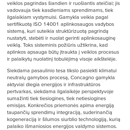
veiklos pagrindas šiandien ir ruošiantis ateičiai; jis
vadovauja tiek kasdieniams sprendimams, tiek
ilgalaikiam vystymuisi. Gamykla veikia pagal
sertifikuotą ISO 14001 aplinkosaugos vadybos
sistemą, kuri suteikia struktūrizuotą pagrindą
nustatyti, stebėti ir nuolat gerinti aplinkosauginę
veiklą. Toks sisteminis požiūris užtikrina, kad
aplinkos apsauga būtų įtraukta į veiklos procesus
ir palaikytų nuolatinį tobulėjimą visoje aikštelėje.
Siekdama pasaulinio
tesa
tikslo pasiekti klimatui
neutralų gamybos procesą, Concagno gamykla
aktyviai diegia energijos ir infrastruktūros
pertvarkas, siekdama ilgalaikėje perspektyvoje
sumažinti tiek tiesiogines, tiek netiesiogines
emisijas. Konkrečios priemonės apima energiją
taupančių sprendimų integraciją, suderinančią
kogeneraciją ir šilumos siurblio technologiją, kurią
palaiko išmaniosios energijos valdymo sistemos.