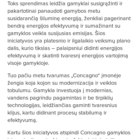
Toks sprendimas leidžia gamyklai susigrąžinti ir
pakartotinai panaudoti gamybos metu
susidarančią šiluminę energiją, ženkliai pagerinant
bendrą energijos efektyvumą ir sumažinant su
gamyklos veikla susijusias emisijas. Šios
iniciatyvos yra platesnio ir ilgalaikio veiksmų plano
dalis, kurio tikslas – palaipsniui didinti energijos
efektyvumą ir skatinti tvaresnį energijos vartojimą
visoje gamykloje.
Tuo pačiu metu tvarumas „Concagno“ įmonėje
žengia koja kojon su modernizacija ir veiklos
tobulumu. Gamykla investuoja į modernias,
vandens pagrindu pagamintas ir be tirpiklių
technologijas, leidžiančias gaminti tvaresnius
klijus, kartu didinant procesų stabilumą ir
efektyvumą.
Kartu šios iniciatyvos atspindi Concagno gamyklos