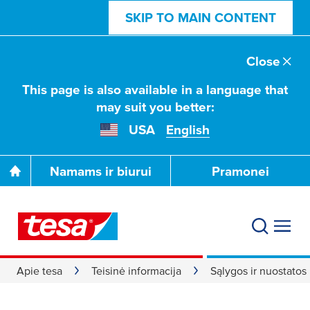
SKIP TO MAIN CONTENT
Close
This page is also available in a language that
may suit you better:
USA
English
Namams ir biurui
Pramonei
Apie tesa
Teisinė informacija
Sąlygos ir nuostatos