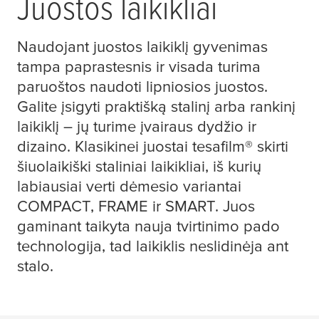
Juostos laikikliai
Naudojant juostos laikiklį gyvenimas
tampa paprastesnis ir visada turima
paruoštos naudoti lipniosios juostos.
Galite įsigyti praktišką stalinį arba rankinį
laikiklį – jų turime įvairaus dydžio ir
dizaino. Klasikinei juostai
tesafilm
® skirti
šiuolaikiški staliniai laikikliai, iš kurių
labiausiai verti dėmesio variantai
COMPACT, FRAME ir SMART. Juos
gaminant taikyta nauja tvirtinimo pado
technologija, tad laikiklis neslidinėja ant
stalo.