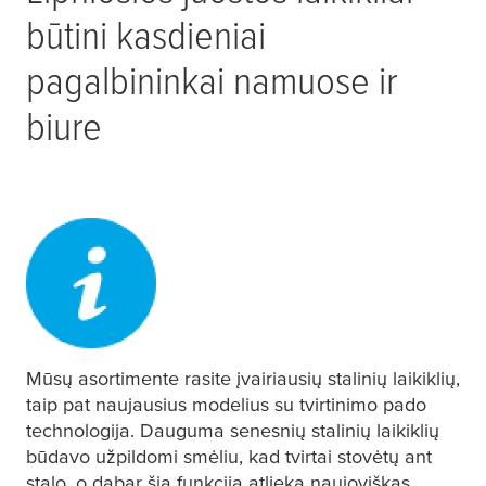
būtini kasdieniai
pagalbininkai namuose ir
biure
Mūsų asortimente rasite įvairiausių stalinių laikiklių,
taip pat naujausius modelius su tvirtinimo pado
technologija. Dauguma senesnių stalinių laikiklių
būdavo užpildomi smėliu, kad tvirtai stovėtų ant
stalo, o dabar šią funkciją atlieka naujoviškas