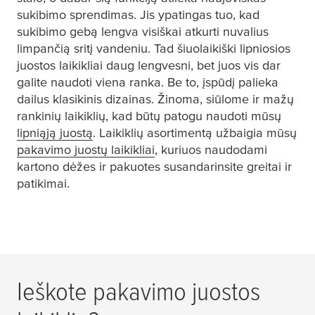
sukibimo sprendimas. Jis ypatingas tuo, kad
sukibimo gebą lengva visiškai atkurti nuvalius
limpančią sritį vandeniu. Tad šiuolaikiški lipniosios
juostos laikikliai daug lengvesni, bet juos vis dar
galite naudoti viena ranka. Be to, įspūdį palieka
dailus klasikinis dizainas. Žinoma, siūlome ir mažų
rankinių laikiklių, kad būtų patogu naudoti mūsų
lipniąją juostą
. Laikiklių asortimentą užbaigia mūsų
pakavimo juostų laikikliai
, kuriuos naudodami
kartono dėžes ir pakuotes susandarinsite greitai ir
patikimai.
Ieškote pakavimo juostos