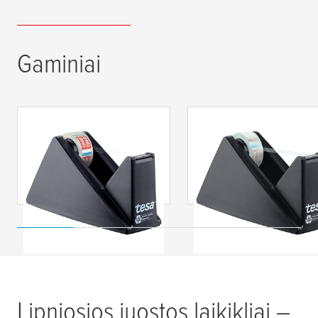
Gaminiai
tesa
® DESK
tesa
® DESK
DISPENSER
DISPENSER
ECONOMY RECYCLED
ECONOMY RECYCL
su
tesafilm
® CLEAR
su
tesafilm
® CRYSTA
RECYCLED
RECYCLED
Lipniosios juostos laikikliai –