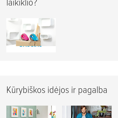
laikiklio?
Pakavimo juostos
laikiklis
SKAITYTI
DAUGIAU
Kūrybiškos idėjos ir pagalba
Pasidaryk pats idėjos
Pagalba