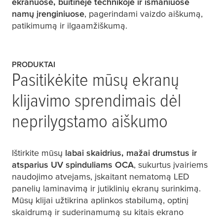
ekranuose, buitinėje technikoje ir išmaniuose
namų įrenginiuose
, pagerindami vaizdo aiškumą,
patikimumą ir ilgaamžiškumą.
PRODUKTAI
Pasitikėkite mūsų ekranų
klijavimo sprendimais dėl
neprilygstamo aiškumo
Ištirkite mūsų
labai skaidrius, mažai drumstus ir
atsparius UV spinduliams OCA
, sukurtus įvairiems
naudojimo atvejams, įskaitant nematomą LED
panelių laminavimą ir jutiklinių ekranų surinkimą.
Mūsų klijai užtikrina aplinkos stabilumą, optinį
skaidrumą ir suderinamumą su kitais ekrano