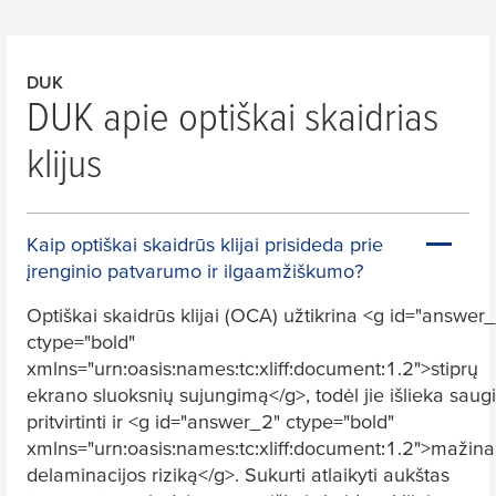
DUK
DUK apie optiškai skaidrias
klijus
Kaip optiškai skaidrūs klijai prisideda prie
įrenginio patvarumo ir ilgaamžiškumo?
Optiškai skaidrūs klijai (OCA) užtikrina <g id="answer
ctype="bold"
xmlns="urn:oasis:names:tc:xliff:document:1.2">stiprų
ekrano sluoksnių sujungimą</g>, todėl jie išlieka saugi
pritvirtinti ir <g id="answer_2" ctype="bold"
xmlns="urn:oasis:names:tc:xliff:document:1.2">mažina
delaminacijos riziką</g>. Sukurti atlaikyti aukštas