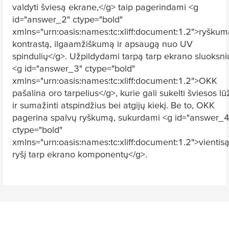
valdyti šviesą ekrane,</g> taip pagerindami <g
id="answer_2" ctype="bold"
xmlns="urn:oasis:names:tc:xliff:document:1.2">ryškum
kontrastą, ilgaamžiškumą ir apsaugą nuo UV
spindulių</g>. Užpildydami tarpą tarp ekrano sluoksni
<g id="answer_3" ctype="bold"
xmlns="urn:oasis:names:tc:xliff:document:1.2">OKK
pašalina oro tarpelius</g>, kurie gali sukelti šviesos lū
ir sumažinti atspindžius bei atgijų kiekį. Be to, OKK
pagerina spalvų ryškumą, sukurdami <g id="answer_4
ctype="bold"
xmlns="urn:oasis:names:tc:xliff:document:1.2">vientis
ryšį tarp ekrano komponentų</g>.