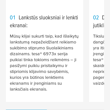
01
Lankstūs sluoksniai ir lenkti
02
Den
ekranai:
jutikli
Mūsų klijai sukurti taip, kad išlaikytų
Tiksluma
lankstumą nepažeidžiant reikiamo
dangčio l
sukibimo stiprumo šiuolaikiniams
yra itin 
dizainams.
tesa
® 6973x serija
įrengini
puikiai tinka tokioms reikmėms – ji
tesa
® 58
pasižymi puikiu prisitaikymu ir
skaidrius
stipriomis klijavimo savybėmis,
nepriekai
kurios yra būtinos lenktiems
pagerinda
ekranams ir įrenginiams su
vaizdo a
lanksčiais ekranais.