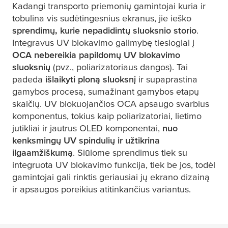
Kadangi transporto priemonių gamintojai kuria ir
tobulina vis sudėtingesnius ekranus, jie ieško
sprendimų, kurie nepadidintų sluoksnio storio
.
Integravus UV blokavimo galimybę tiesiogiai į
OCA nebereikia papildomų UV blokavimo
sluoksnių
(pvz., poliarizatoriaus dangos). Tai
padeda
išlaikyti ploną sluoksnį
ir supaprastina
gamybos procesą, sumažinant gamybos etapų
skaičių. UV blokuojančios OCA apsaugo svarbius
komponentus, tokius kaip poliarizatoriai, lietimo
jutikliai ir jautrus OLED komponentai,
nuo
kenksmingų UV spindulių ir užtikrina
ilgaamžiškumą
. Siūlome sprendimus tiek su
integruota UV blokavimo funkcija, tiek be jos, todėl
gamintojai gali rinktis geriausiai jų ekrano dizainą
ir apsaugos poreikius atitinkančius variantus.