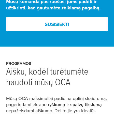
Mūsų komanda pasiruošusi jums padėti ir
užtikrinti, kad gautumėte reikiamą pagalbą.
SUSISIEKTI
PROGRAMOS
Aišku, kodėl turėtumėte
naudoti mūsų OCA
Mūsų OCA maksimaliai padidina optinį skaidrumą,
pagerindami ekrano
ryškumą ir spalvų tikslumą
nepažeisdami aiškumo. Dėl to jie yra idealūs