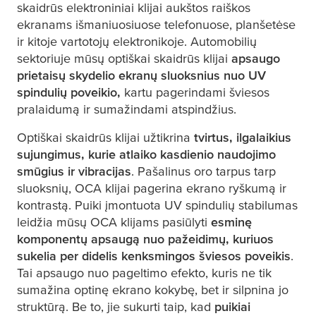
skaidrūs elektroniniai klijai aukštos raiškos
ekranams išmaniuosiuose telefonuose, planšetėse
ir kitoje vartotojų elektronikoje. Automobilių
sektoriuje mūsų optiškai skaidrūs klijai
apsaugo
prietaisų skydelio ekranų sluoksnius nuo UV
spindulių poveikio,
kartu pagerindami šviesos
pralaidumą ir sumažindami atspindžius.
Optiškai skaidrūs klijai užtikrina
tvirtus, ilgalaikius
sujungimus, kurie atlaiko kasdienio naudojimo
smūgius ir vibracijas
. Pašalinus oro tarpus tarp
sluoksnių, OCA klijai pagerina ekrano ryškumą ir
kontrastą. Puiki įmontuota UV spindulių stabilumas
leidžia mūsų OCA klijams pasiūlyti
esminę
komponentų apsaugą nuo pažeidimų, kuriuos
sukelia per didelis kenksmingos šviesos poveikis
.
Tai apsaugo nuo pageltimo efekto, kuris ne tik
sumažina optinę ekrano kokybę, bet ir silpnina jo
struktūrą. Be to, jie sukurti taip, kad
puikiai