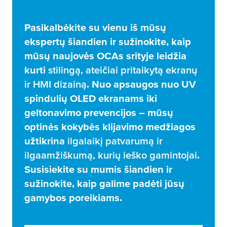
Pasikalbėkite su vienu iš mūsų
ekspertų šiandien ir sužinokite, kaip
mūsų naujovės OCAs srityje leidžia
kurti
stilingą, ateičiai pritaikytą ekranų
ir HMI dizainą
. Nuo apsaugos nuo UV
spindulių OLED ekranams iki
geltonavimo prevencijos – mūsų
optinės kokybės klijavimo medžiagos
užtikrina
ilgalaikį patvarumą ir
ilgaamžiškumą, kurių ieško gamintojai
.
Susisiekite su mumis šiandien ir
sužinokite, kaip galime padėti jūsų
gamybos poreikiams.