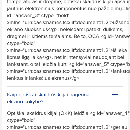
temperatūras ir drėgmę, optiškai skaidrūs klijai apsau
jautrius elektroninius komponentus nuo pažeidimų. Ji
id="answer_3" ctype="bold"
xmlns="urn:oasis:names:tc:xliff:document:1.2">užsand
ekrano sluoksnius</g>, neleisdami patekti dulkėms,
drėgmei ir kitiems teršalams. Be to, OCA <g id="answ
ctype="bold"
xmlns="urn:oasis:names:tc:xliff:document:1.2">išlieka
lipnūs ilgą laiką</g>, net ir intensyviai naudojant bei
lankstant, o tai leidžia kurti <g id="answer_5" ctype="b
xmlns="urn:oasis:names:tc:xliff:document:1.2">lankst
lenktus ir lanksčius ekranus</g>
Kaip optiškai skaidrūs klijai pagerina
ekrano kokybę?
Optiškai skaidrūs klijai (OKK) leidžia <g id="answer_1"
ctype="bold"
xmlns="urn:oasis:names:tc:xliff:document:1.2">geriau