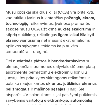
Mūsų optiškai skaidrūs klijai (OCA) yra pritaikyti,
kad atitiktų įvairius ir kintančius
pažangių ekranų
technologijų
reikalavimus. Įvairiose pramonės
šakose mūsų OCA užtikrina
aukštą skaidrumą
ir
stiprią sukibimą
, reikalingus
ilgam laikui išlaikyti
ekrano vientisumą
net ir esant ekstremalioms
aplinkos sąlygoms, tokioms kaip aukšta
temperatūra ir drėgmė.
Dėl
nuolatinės plėtros ir bendradarbiavimo
su
pirmaujančiais pramonės dalyviais siūlome platų
asortimentą permatomų elektroninių lipniųjų
juostų. Jos pritaikytos skirtingoms reikmėms ir
palaiko naujos kartos
ekranus, jutiklinius ekranus
bei žmogaus ir mašinos sąsajas
(HMI). Šie
atsparūs UV spinduliams klijai pasižymi puikiomis
savybėmis
vartotojų elektronikoje, automobilių