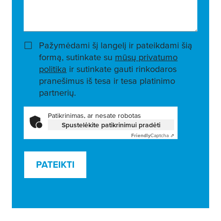
Pažymėdami šį langelį ir pateikdami šią
formą, sutinkate su
mūsų privatumo
politika
ir sutinkate gauti rinkodaros
pranešimus iš tesa ir tesa platinimo
partnerių.
Patikrinimas, ar nesate robotas
Spustelėkite patikrinimui pradėti
Friendly
Captcha ⇗
PATEIKTI