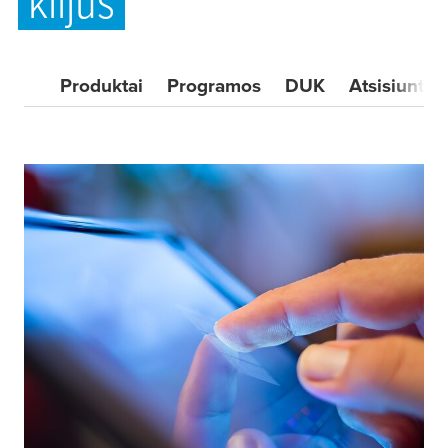
klijus
Produktai
Programos
DUK
Atsisiuntim