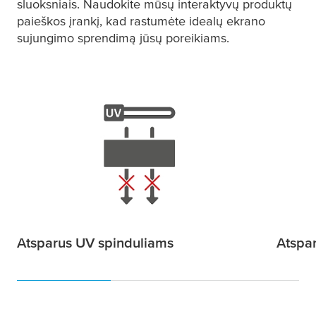
sluoksniais. Naudokite mūsų interaktyvų produktų
paieškos įrankį, kad rastumėte idealų ekrano
sujungimo sprendimą jūsų poreikiams.
Atsparus UV spinduliams
Atspar