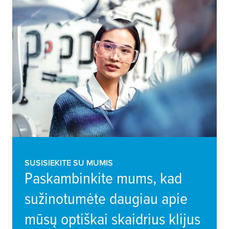
SUSISIEKITE SU MUMIS
Paskambinkite mums, kad
sužinotumėte daugiau apie
mūsų optiškai skaidrius klijus