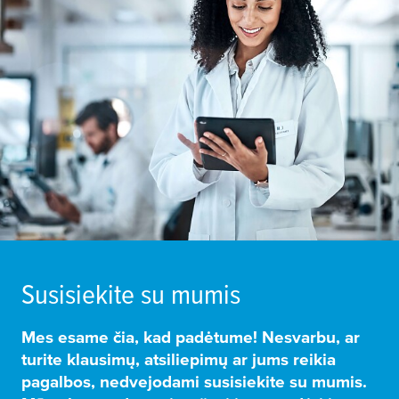
Susisiekite su mumis
Mes esame čia, kad padėtume! Nesvarbu, ar
turite klausimų, atsiliepimų ar jums reikia
pagalbos, nedvejodami susisiekite su mumis.