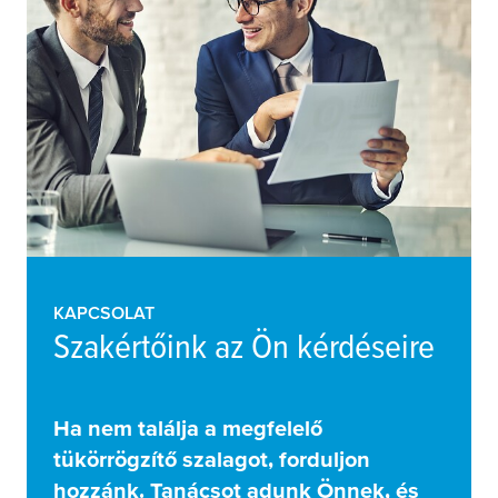
KAPCSOLAT
Szakértőink az Ön kérdéseire
Ha nem találja a megfelelő
tükörrögzítő szalagot, forduljon
hozzánk. Tanácsot adunk Önnek, és