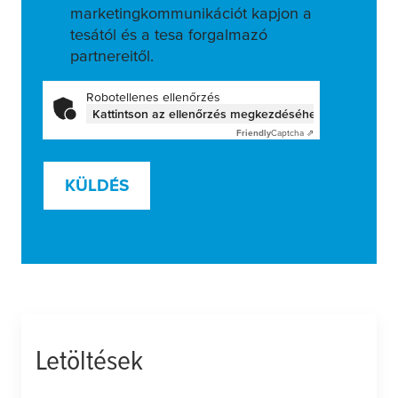
marketingkommunikációt kapjon a
tesától és a tesa forgalmazó
partnereitől.
Robotellenes ellenőrzés
Kattintson az ellenőrzés megkezdéséhez
Friendly
Captcha ⇗
KÜLDÉS
Letöltések