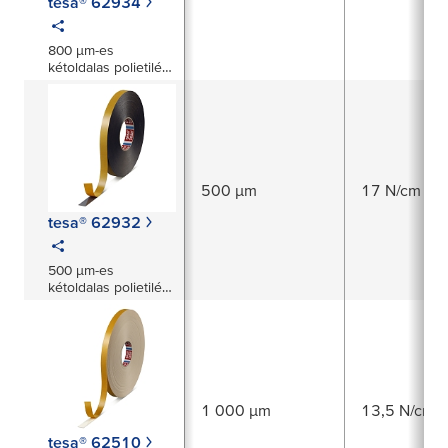
tesa® 62934
800 µm-es
kétoldalas polietilén
habhordozós szalag
500 µm
17 N/cm
tesa® 62932
500 µm-es
kétoldalas polietilén
habhordozós szalag
1 000 µm
13,5 N/cm
tesa® 62510