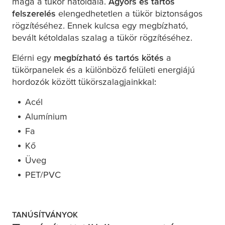
maga a tükör hátoldala.
A
gyors és tartós
felszerelés
elengedhetetlen a tükör biztonságos
rögzítéséhez. Ennek kulcsa egy megbízható,
bevált kétoldalas szalag a tükör rögzítéséhez.
Elérni egy
megbízható és tartós kötés
a
tükörpanelek és a különböző felületi energiájú
hordozók között tükörszalagjainkkal:
Acél
Alumínium
Fa
Kő
Üveg
PET/PVC
TANÚSÍTVÁNYOK