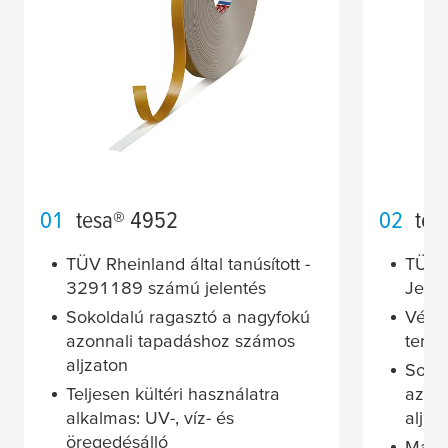
01
tesa
® 4952
02
tes
TÜV Rheinland által tanúsított -
TÜV R
3291189 számú jelentés
Jele
Sokoldalú ragasztó a nagyfokú
Vékon
azonnali tapadáshoz számos
terve
aljzaton
Sokol
Teljesen kültéri használatra
azon
alkalmas: UV-, víz- és
aljza
öregedésálló
Magas