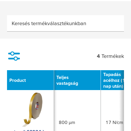
Keresés termékválasztékunkban
4
Termékek
Filter
Tapadás
Teljes
Product
acélhoz (14
vastagság
nap után)
800 µm
17 N/cm