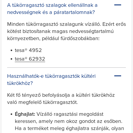
A tükörragasztó szalagok ellenállnak a
nedvességnek és a páratartalomnak?
Minden tükörragasztó szalagunk vízálló. Ezért erős
kötést biztosítanak magas nedvességtartalmú
környezetben, például fürdőszobákban:
tesa
® 4952
tesa
® 62932
Használhatók-e tükörragasztók kültéri
tükrökhöz?
Két fő tényező befolyásolja a kültéri tükrökhöz
való megfelelő tükörragasztót.
Éghajlat:
Vízálló ragasztási megoldást
keressen, amely nem okoz gondot az esőben.
Ha a terméket meleg éghajlatra szánják, olyan