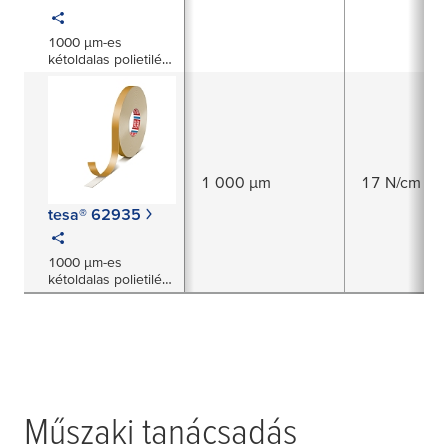
1000 µm-es
kétoldalas polietilén
habhordozós szalag
1 000 µm
17 N/cm
tesa® 62935
1000 μm-es
kétoldalas polietilén
habhordozós szalag
Műszaki tanácsadás