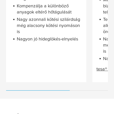
Kompenzálja a különböző
bizto
anyagok eltérő hőtágulását
telje
Nagy azonnali kötési szilárdság
Telje
még alacsony kötési nyomáson
alkal
is
örege
Nagyon jó hideglökés-elnyelés
Nagy 
még 
is
Nagyo
tesa
® 6