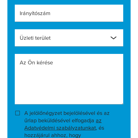
Irányítószám
Üzleti terület
Az Ön kérése
A jelölőnégyzet bejelölésével és az
űrlap beküldésével elfogadja
az
Adatvédelmi szabályzatunkat
, és
hozzájárul ahhoz, hogy