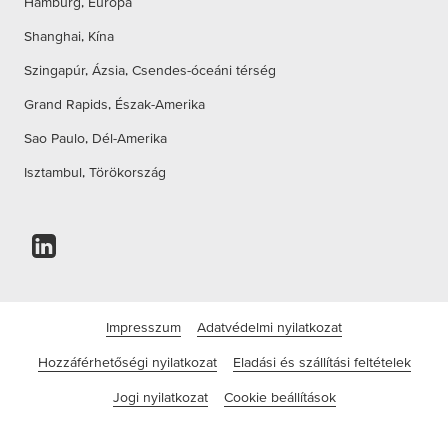
Hamburg, Európa
Shanghai, Kína
Szingapúr, Ázsia, Csendes-óceáni térség
Grand Rapids, Észak-Amerika
Sao Paulo, Dél-Amerika
Isztambul, Törökország
Impresszum
Adatvédelmi nyilatkozat
Hozzáférhetőségi nyilatkozat
Eladási és szállítási feltételek
Jogi nyilatkozat
Cookie beállítások
©tesa SE - a Beiersdorf vállalata