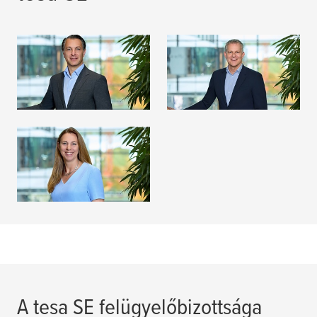
Dr. Kourosh Bahrami
Dr. Jörg Diesfeld
BŐVEBBEN
BŐVEBBEN
Dr. Ingrid Sebald
BŐVEBBEN
A
tesa
SE felügyelőbizottsága