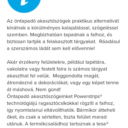
Az öntapadó akasztószögek praktikus alternatívát
kínálnak a körülményes kalapálással, szögeléssel
szemben. Megbízhatóan tapadnak a falhoz, és
biztosan tartják a felakasztott tárgyakat. Ráadásul
a szerszámos ládát sem kell elővennie!
Akár érzékeny felületekre, például tapétára,
vakolatra vagy festett falra is számos tárgyat
akaszthat fel velük. Meggondolta magát,
átrendezné a dekorációkat, vagy egy képet tenne
át máshová, Nem gond!
Öntapadó akasztószögeinket Powerstrips®
technológiájú ragasztócsíkokkal rögzíti a falhoz,
így nyomtalanul eltávolíthatók. Bármikor átteheti
őket, és csak a sértetlen, tiszta felület marad
utánuk. A termékcsaládhoz tartoznak a
tesa
®