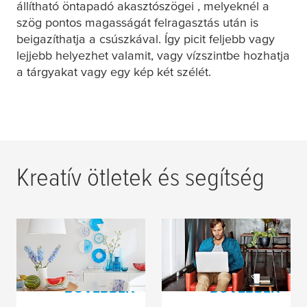
állítható öntapadó akasztószögei , melyeknél a
szög pontos magasságát felragasztás után is
beigazíthatja a csúszkával. Így picit feljebb vagy
lejjebb helyezhet valamit, vagy vízszintbe hozhatja
a tárgyakat vagy egy kép két szélét.
Kreatív ötletek és segítség
Kreatív ötletek
Segítség &
Támogatás
BŐVEBBEN
BŐVEBBEN