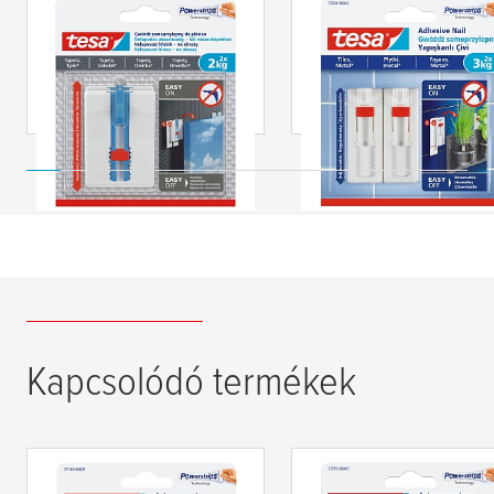
tesa
® Öntapadó
tesa
® Állítható
akasztószög
öntapadó akasztósz
festővászonhoz
csempéhez és
tapétára, vakolatra és
fémhez, 3 kg súlyig
festett falra, 2 kg
súlyig
Kapcsolódó termékek