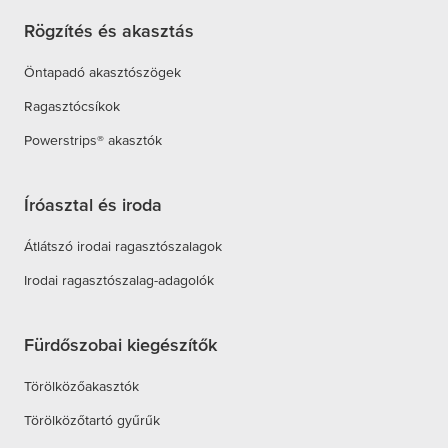
Rögzítés és akasztás
Öntapadó akasztószögek
Ragasztócsíkok
Powerstrips® akasztók
Íróasztal és iroda
Átlátszó irodai ragasztószalagok
Irodai ragasztószalag-adagolók
Fürdőszobai kiegészítők
Törölközőakasztók
Törölközőtartó gyűrűk