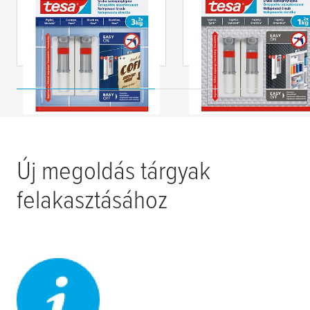
tesa
® Állítható
tesa
® Állítható
öntapadó
öntapadó
akasztócsavar
akasztócsavar
csempéhez és fém
tapétára és festett
felülethez 3kg súlyig
falra 1 kg súlyig
Új megoldás tárgyak
felakasztásához