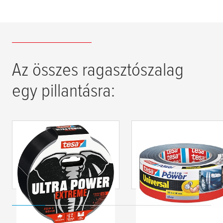
Az összes ragasztószalag
egy pillantásra:
tesa
® Ultra Power
tesa
® extra Power
Extreme extra erős
Univerzális >60%
javítószalag
újrahasznosított
műanyag