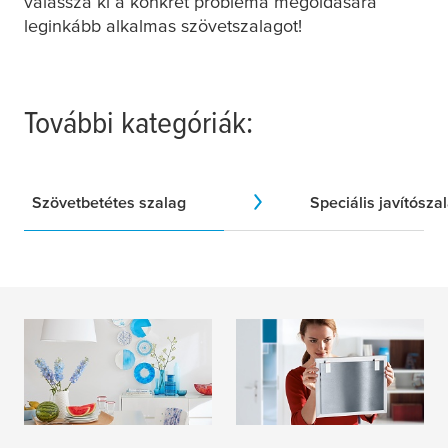
válassza ki a konkrét probléma megoldására
leginkább alkalmas szövetszalagot!
További kategóriák:
Szövetbetétes szalag
Speciális javítósza
Kreatív ötletek
Iroda és otthon
BŐVEBBEN
BŐVEBBEN