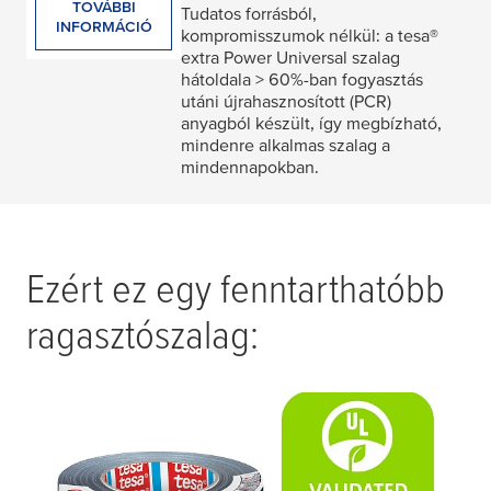
TOVÁBBI
Tudatos forrásból,
INFORMÁCIÓ
kompromisszumok nélkül: a
tesa
®
extra Power Universal szalag
hátoldala > 60%-ban fogyasztás
utáni újrahasznosított (PCR)
anyagból készült, így megbízható,
mindenre alkalmas szalag a
mindennapokban.
Ezért ez egy fenntarthatóbb
ragasztószalag: