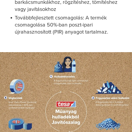
barkácsmunkákhoz, rögzítéshez, tömítéshez
vagy javításokhoz
Továbbfejlesztett csomagolás: A termék
csomagolása 50%-ban poszt-ipari
újrahasznosított (PIR) anyagot tartalmaz.