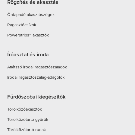
Rögzítés és akasztás
Öntapadó akasztószögek
Ragasztócsíkok
Powerstrips® akasztók
Íróasztal és iroda
Átlátszó irodai ragasztószalagok
Irodai ragasztószalag-adagolók
Fürdőszobai kiegészítők
Törölközőakasztók
Törölközőtartó gyűrűk
Törölközőtartó rudak