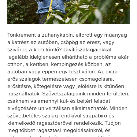
Tönkrement a zuhanykabin, eltörött egy műanyag
alkatrész az autóban, csöpög az eresz, vagy
szivárog a kerti tömlő? Javítószalagjainkkal
legalább ideiglenesen elhárítható a probléma akár
otthon, a kertben, kempingezés közben, az
autóban vagy éppen egy fesztiválon. Az extra
erős szalagok természetesen csomagolásra,
erősítésre, kötegelésre vagy jelölésre is kitűnően
használhatók. Szövetszalagjaink minden területen,
csaknem valamennyi kül- és beltéri feladat
elvégzésére univerzálisan alkalmazhatók. Minden
szövetbetétes szalag rendkívül strapabíró és
kiemelkedő ragasztóerővel rendelkezik. Tudjon
meg többet ragasztási megoldásainkról, és