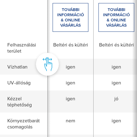
TOVÁBBI
TOVÁBBI
INFORMÁCIÓ
INFORMÁCIÓ
& ONLINE
& ONLINE
VÁSÁRLÁS
VÁSÁRLÁS
Felhasználási
Beltéri és kültéri
Beltéri és kültéri
terület
Vízhatlan
igen
igen
UV-állóság
igen
igen
Kézzel
igen
jó
téphetőség
Környezetbarát
nem
igen
csomagolás