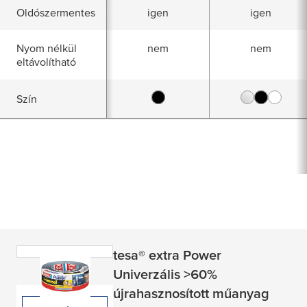
Oldószermentes
igen
igen
Nyom nélkül
nem
nem
eltávolítható
Szín
tesa
® extra Power
Univerzális >60%
újrahasznosított műanyag