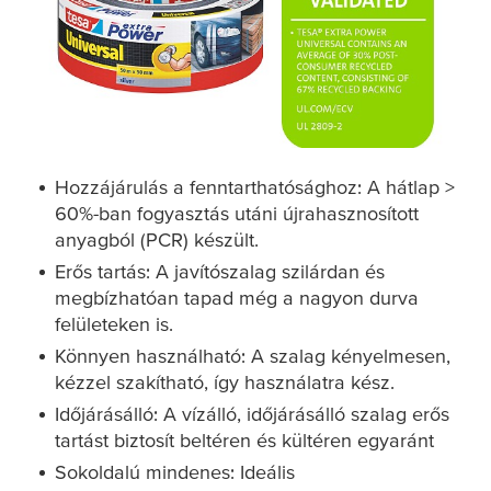
Hozzájárulás a fenntarthatósághoz: A hátlap >
60%-ban fogyasztás utáni újrahasznosított
anyagból (PCR) készült.
Erős tartás: A javítószalag szilárdan és
megbízhatóan tapad még a nagyon durva
felületeken is.
Könnyen használható: A szalag kényelmesen,
kézzel szakítható, így használatra kész.
Időjárásálló: A vízálló, időjárásálló szalag erős
tartást biztosít beltéren és kültéren egyaránt
Sokoldalú mindenes: Ideális