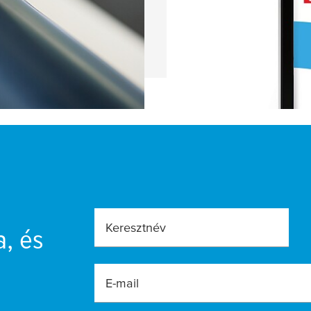
BŐVEBBEN
Keresztnév
a, és
E-mail