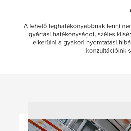
A lehető leghatékonyabbnak lenni nem
gyártási hatékonyságot, széles klisé
elkerülni a gyakori nyomtatási hibá
konzultációink s