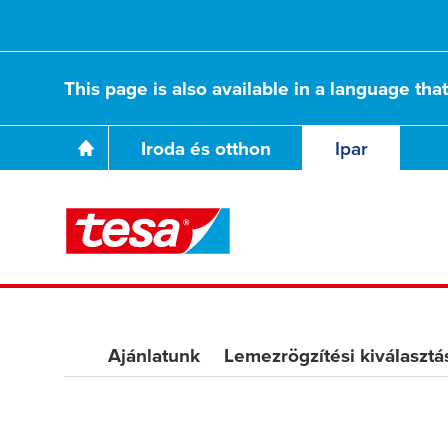
Rugalmasságunk 
This page is also available in a language tha
Iroda és otthon
Ipar
hatékonyságát sz
Ajánlatunk
Lemezrögzítési kiválasztás