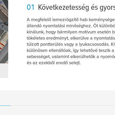
01
Következetesség és gyor
A megfelelő lemezrögzítő hab keménysége 
állandó nyomtatási minőséghez. Öt különb
kínálunk, hogy bármilyen motívum esetén bi
tökéletes eredményt, elkerülve a nyomtatási
túlzott pontterülés vagy a lyukacsosodás. 
különösen ellenállóak, így lehetővé teszik 
sebességet, valamint elkerülhetők a nyomó
és az ezekből eredő selejt.