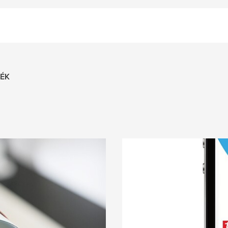
TÉK
Habosító tanácsa
os, filmes, vagy
A nyomólemez és a lem
 igény teljesítéséhez.
elengedhetetlen az opt
Tudja meg, melyik szala
folyamatparaméterek 