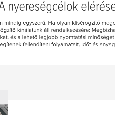
A nyereségcélok elérés
 mindig egyszerű. Ha olyan klisérögzítő meg
rögzítő kínálatunk áll rendelkezésére: Megbízha
kat, és a lehető legjobb nyomtatási minőséget 
egítenek fellendíteni folyamatait, időt és anya