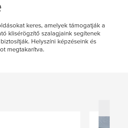
e
oldásokat keres, amelyek támogatják a
tó klisérögzítő szalagjaink segítenek
biztosítják. Helyszíni képzéseink és
got megtakarítva.