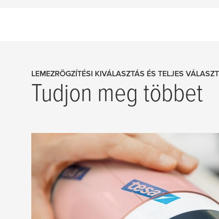
LEMEZRÖGZÍTÉSI KIVÁLASZTÁS ÉS TELJES VÁLASZ
Tudjon meg többet
Flexo kliséragasztók
Kliséragasztók széles választékát kínáljuk hab
szövethordozóval valamennyi flexo nyomtatási