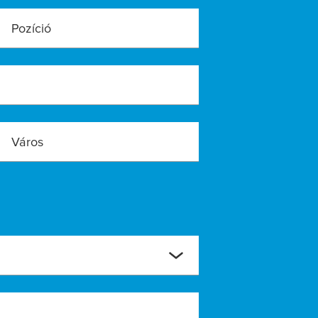
Pozíció
Város