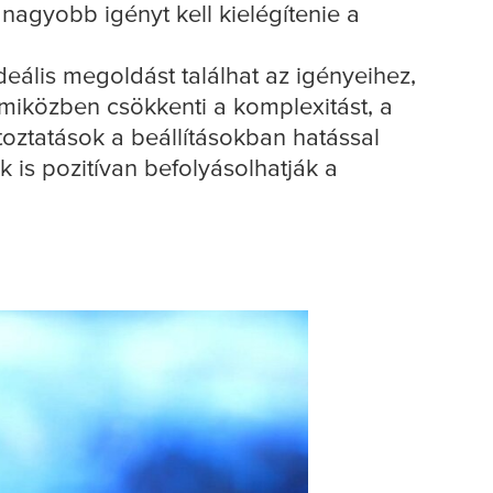
agyobb igényt kell kielégítenie a
eális megoldást találhat az igényeihez,
, miközben csökkenti a komplexitást, a
toztatások a beállításokban hatással
is pozitívan befolyásolhatják a