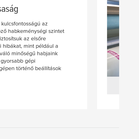
saság
kulcsfontosságú az
öző habkeménységi szintet
ztosítsuk az elsőre
 hibákat, mint például a
Kiváló minőségű habjaink
a gyorsabb gépi
gépen történő beállítások