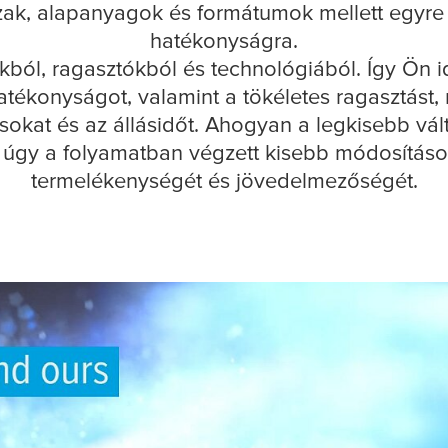
ak, alapanyagok és formátumok mellett egyre n
hatékonyságra.
ból, ragasztókból és technológiából. Így Ön id
i hatékonyságot, valamint a tökéletes ragasztást
ásokat és az állásidőt. Ahogyan a legkisebb vál
úgy a folyamatban végzett kisebb módosítások 
termelékenységét és jövedelmezőségét.