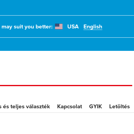
az Ön
t may suit you better:
USA
English
olgálja
 és teljes választék
Kapcsolat
GYIK
Letöltés