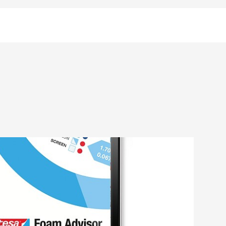
dó
ezfelrakó szalag tökéletes kombinációja
imális nyomtatási eredmények eléréséhez.
g illik Önhöz a jelenlegi
megadásával.