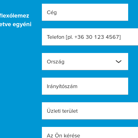
Cég
 flexólemez
letve egyéni
Telefon [pl. +36 30 123 4567]
Ország
Irányítószám
Üzleti terület
Az Ön kérése