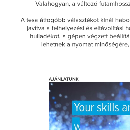
Valahogyan, a változó futamhossz
A
tesa
átfogóbb választékot kínál habok
javítva a felhelyezési és eltávolítás
hulladékot, a gépen végzett beállít
lehetnek a nyomat minőségére, 
AJÁNLATUNK