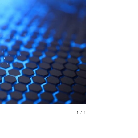
1
/ 1