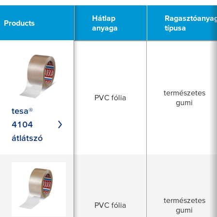
Hátlap
Hátlap
Ragasztóanya
Ragasztóanya
Products
Products
anyaga
anyaga
típusa
típusa
természetes
PVC fólia
gumi
tesa®
4104
átlátszó
természetes
PVC fólia
gumi