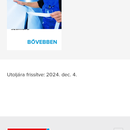
Megbízható váltás a
fóliagyártó- és
feldolgozó ipar
számára
BŐVEBBEN
Utoljára frissítve: 2024. dec. 4.