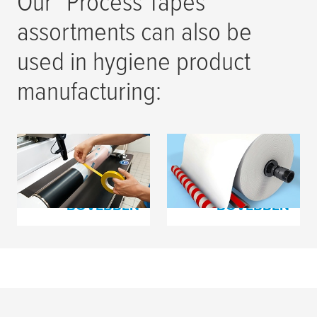
Our "Process Tapes"
assortments can also be
used in hygiene product
manufacturing:
Technikai szalagok
Technikai szalagok
flexo nyomtatáshoz
papírgyártáshoz
BŐVEBBEN
BŐVEBBEN