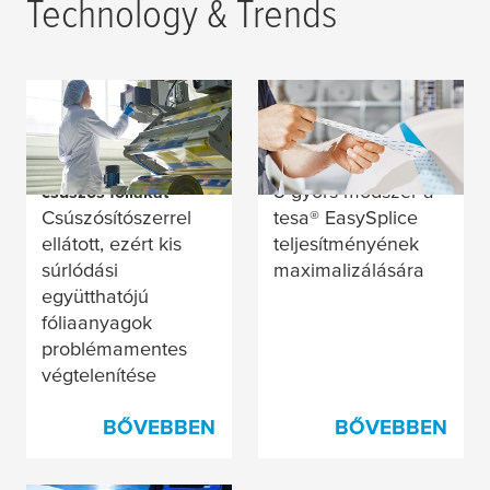
Technology & Trends
Megmutatjuk, hogyan
Egyszerű végtelenítés
tud könnyen
a
tesa
® EasySplice
végteleníteni nagyon
termékével
8 gyors módszer a
csúszós fóliákat
Csúszósítószerrel
tesa
® EasySplice
ellátott, ezért kis
teljesítményének
súrlódási
maximalizálására
együtthatójú
fóliaanyagok
problémamentes
végtelenítése
BŐVEBBEN
BŐVEBBEN