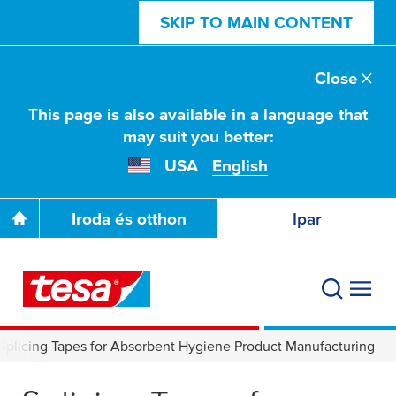
SKIP TO MAIN CONTENT
Close
This page is also available in a language that
may suit you better:
USA
English
Iroda és otthon
Ipar
Splicing Tapes for Absorbent Hygiene Product Manufacturing