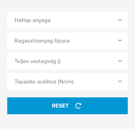
Hátlap anyaga
0 Selected
Ragasztóanyag típusa
PET
0 Selected
Teljes vastagság ()
PVC fólia
szilikon
Tapadás acélhoz (N/cm)
természetes gumi
APPLY
RESET
APPLY
3