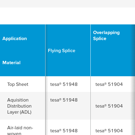
Overlapping
Application
Splice
Flying Splice
Material
Top Sheet
tesa
® 51948
tesa
® 51904
Aquisition
tesa
® 51948
Distribution
tesa
® 51904
Layer (ADL)
Air-laid non-
tesa
® 51948
tesa
® 51904
woven