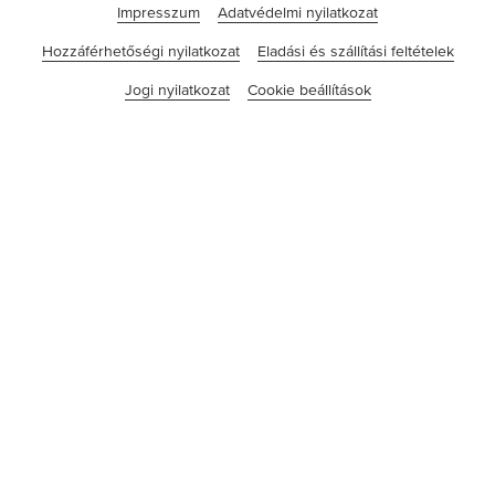
Impresszum
Adatvédelmi nyilatkozat
Hozzáférhetőségi nyilatkozat
Eladási és szállítási feltételek
Jogi nyilatkozat
Cookie beállítások
©tesa SE - a Beiersdorf vállalata