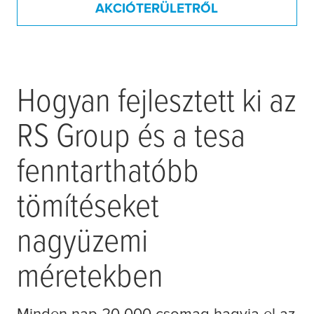
AKCIÓTERÜLETRŐL
Hogyan fejlesztett ki az
RS Group és a
tesa
fenntarthatóbb
tömítéseket
nagyüzemi
méretekben
Minden nap 20 000 csomag hagyja el az