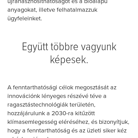
újrahasznosíthatóságot és a bioalapú
anyagokat, illetve felhatalmazzuk
ügyfeleinket.
Együtt többre vagyunk
képesek.​
A fenntarthatósági célok megosztását az
innovációnk lényeges részévé téve a
ragasztástechnológiák területén,
hozzájárulunk a 2030-ra kitűzött
klímasemlegesség eléréséhez, és bizonyítjuk,
hogy a fenntarthatóság és az üzleti siker kéz