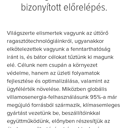
bizonyított előrelépés.​
Világszerte elismertek vagyunk az úttörő
ragasztótechnológiáinkról, ugyanakkor
elkötelezettek vagyunk a fenntarthatóság
iránt is, és bátor célokat tűztünk ki magunk
elé. Célunk nem csupán a környezet
védelme, hanem az üzleti folyamatok
fejlesztése és optimalizálása, valamint az
ügyfélérték növelése.​ ​Miközben globális
villamosenergia-felhasználásunk 95%-a már
megújuló forrásból származik, klímasemleges
gyártást vezetünk be, beszállítóinkkal
együttműködünk, előnyben részesítjük az