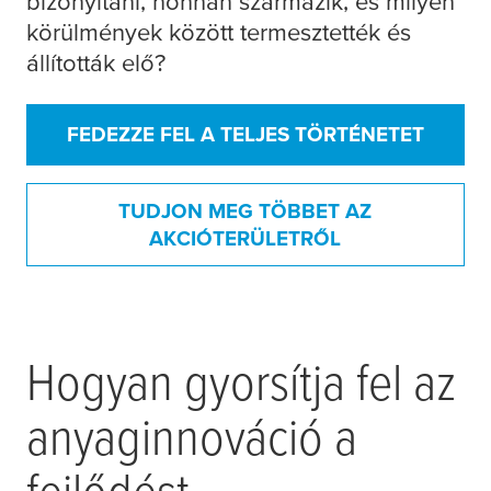
bizonyítani, honnan származik, és milyen
körülmények között termesztették és
állították elő?
FEDEZZE FEL A TELJES TÖRTÉNETET
TUDJON MEG TÖBBET AZ
AKCIÓTERÜLETRŐL
Hogyan gyorsítja fel az
anyaginnováció a
fejlődést