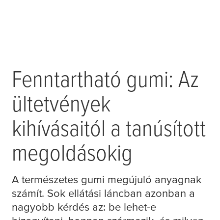
Amikor a tett
Fenntartható gumi: Az
találkozik az
ültetvények
ambícióval
kihívásaitól a tanúsított
megoldásokig
A természetes gumi megújuló anyagnak
számít. Sok ellátási láncban azonban a
nagyobb kérdés az: be lehet-e