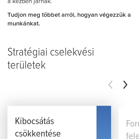
a kézben járnak.​
​Tudjon meg többet arról, hogyan végezzük a
munkánkat.
Stratégiai cselekvési
területek
Kibocsátás
For
csökkentése
fel