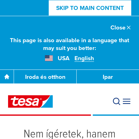
SKIP TO MAIN CONTENT
Close
This page is also available in a language that
may suit you better:
USA
English
Iroda és otthon
Ipar
Nem ígéretek, hanem