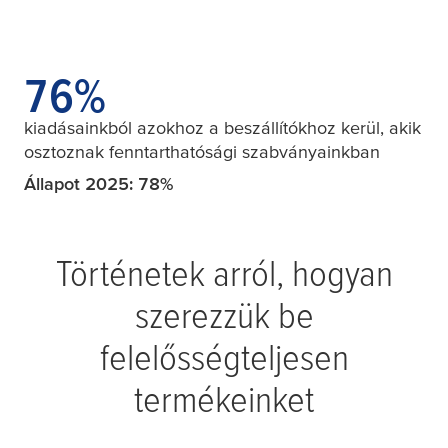
79
80
%
kiadásainkból azokhoz a beszállítókhoz kerül, akik
osztoznak fenntarthatósági szabványainkban
Állapot 2025: 78%
Történetek arról, hogyan
szerezzük be
felelősségteljesen
termékeinket