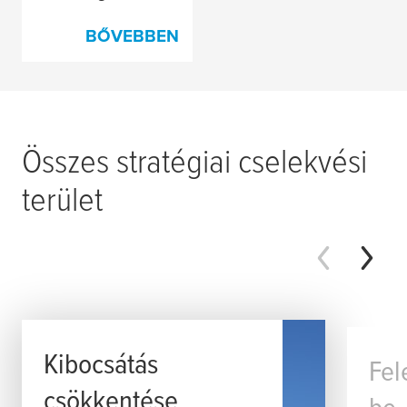
BŐVEBBEN
Összes stratégiai cselekvési
terület
Kibocsátás
Fel
csökkentése
be