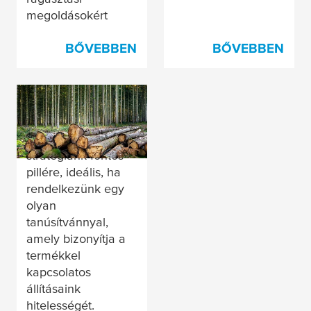
megoldásokért
BŐVEBBEN
BŐVEBBEN
Tanúsítási ügyek
Mivel a felelős
beszerzés
stratégiánk fontos
pillére, ideális, ha
rendelkezünk egy
olyan
tanúsítvánnyal,
amely bizonyítja a
termékkel
kapcsolatos
állításaink
hitelességét.