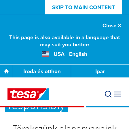
SKIP TO MAIN CONTENT
Close
This page is also available in a language that
may suit you better:
USA
English
Iroda és otthon
Ipar
We do: Source
responsibly
Törekszünk alapanyagaink