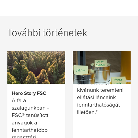
Fenntartható gumi: az
További történetek
ültetvények
kihívásaitól a
Felelősségteljes
tanúsított
forrás
"2030-ra teljes
átláthatóságot
megoldásokig
kívánunk teremteni
Hero Story FSC
ellátási láncaink
A fa a
fenntarthatóságát
szalagunkban -
illetően."
FSC® tanúsított
anyagok a
fenntarthatóbb
ragasztási