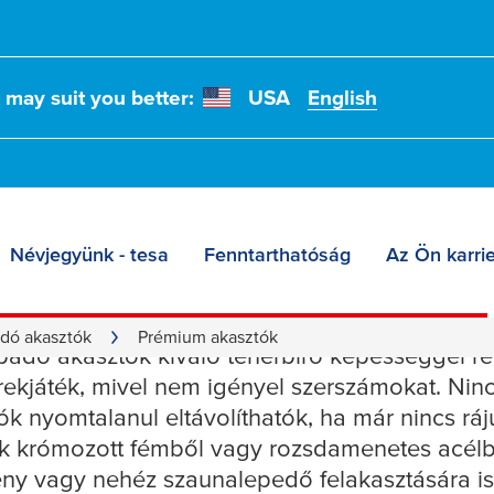
t may suit you better:
USA
English
Névjegyünk - tesa
Fenntarthatóság
Az Ön karrie
 akasztók
dó akasztók
Prémium akasztók
padó akasztók kiváló teherbíró képességgel r
ekjáték, mivel nem igényel szerszámokat. Nincs
ztók nyomtalanul eltávolíthatók, ha már nincs r
 krómozott fémből vagy rozsdamenetes acélbó
ny vagy nehéz szaunalepedő felakasztására is