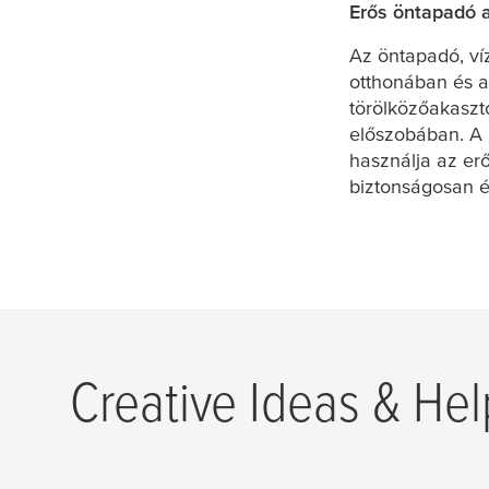
Erős öntapadó 
Az öntapadó, ví
otthonában és az
törölközőakaszt
előszobában. A 
használja az er
biztonságosan é
Creative Ideas & Hel