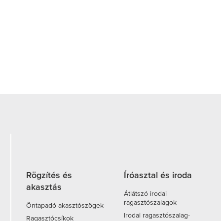
Rögzítés és
Íróasztal és iroda
akasztás
Átlátszó irodai
ragasztószalagok
Öntapadó akasztószögek
Irodai ragasztószalag-
Ragasztócsíkok