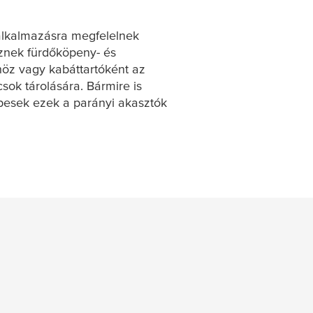
 alkalmazásra megfelelnek
esznek fürdőköpeny- és
öz vagy kabáttartóként az
sok tárolására. Bármire is
épesek ezek a parányi akasztók