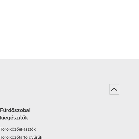
Fürdőszobai
kiegészítők
Törölközőakasztók
Törölközőtartó gyűrűk