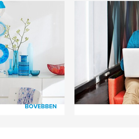
Segítség & Támog
lést valósíthat meg,
Itt megtalálhatja a Gya
Azonban, ha éppen
van, kérem használja a 
 könnyen megvalósítható,
funkciót, vagy hívjon fe
ndszerezőről, polcos
artóról - itt szinte
pjeink sorát
tleteit és élje meg
tjeink, folyékony és
ink segítségével!
BŐVEBBEN