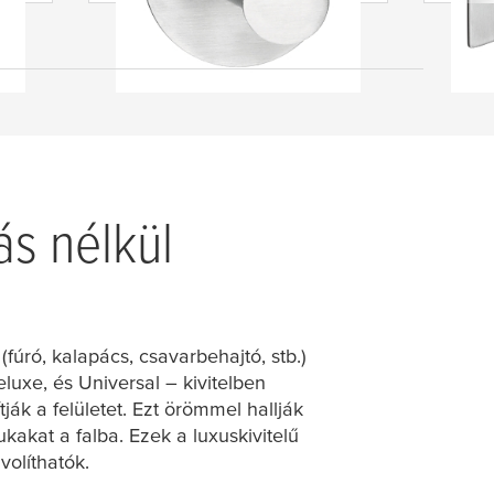
ás nélkül
úró, kalapács, csavarbehajtó, stb.)
uxe, és Universal – kivitelben
ák a felületet. Ezt örömmel hallják
kakat a falba. Ezek a luxuskivitelű
olíthatók.