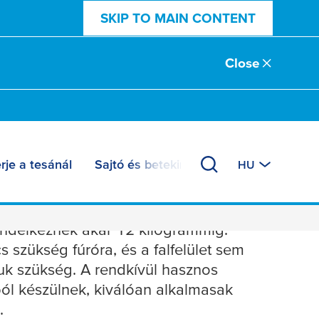
SKIP TO MAIN CONTENT
Close
rje a tesánál
Sajtó és betekintés
HU
endelkeznek akár 12 kilogrammig.
 szükség fúróra, és a falfelület sem
ájuk szükség. A rendkívül hasznos
l készülnek, kiválóan alkalmasak
.