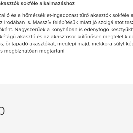
akasztók sokféle alkalmazáshoz
zálló és a hőmérséklet-ingadozást tűrő akasztók sokféle
 irodában is. Masszív felépítésük miatt jó szolgálatot t
óként. Nagyszerűek a konyhában is edényfogó kesztyűkh
kétágú akasztó és az akasztósor különösen megfelel kulc
ős, öntapadó akasztókat, meglepi majd, mekkora súlyt k
s megbízhatóan megtartani.
p