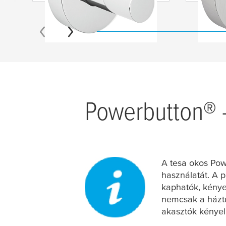
Powerbutton® –
A
tesa
okos Powe
használatát. A 
kaphatók, kényel
nemcsak a háztul
akasztók kényel