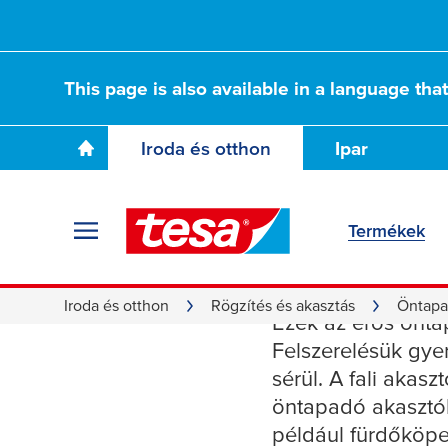
This page is also available in a language tha
Iroda és otthon
Ipar
Termékek
Prémium
Iroda és otthon
Rögzítés és akasztás
Öntapa
Ezek az erős önta
Felszerelésük gyer
sérül. A fali akas
öntapadó akasztók
például fürdőköpe