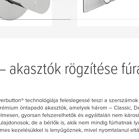
 akasztók rögzítése fúr
rbutton® technológiája feleslegessé teszi a szerszámok (f
prémium öntapadó akasztók, amelyek három – Classic, Del
mesen, gyorsan felszerelhetők és egyáltalán nem károsítj
ajdonosok, de a bérlők is, akik nem mindig fúrhatnak lyu
mes kezelésükkel is lenyűgöznek, mivel nyomtalanul eltáv