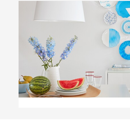
Kreatív ötletek
Ragasztási megoldásainkkal rengeteg elképze
miközben képzelete szabadon szárnyalhat. 
nincs saját ötlete otthona dekorálásához, itt
inspiráló leírásokat talál. Legyen szó kerti re
szekrényről gyerekeknek vagy dekoratív ékszert
minden lehetséges. A jó hír pedig az, hogy tip
folyamatosan bővítjük! Valósítsa meg kreatív ö
kreatív énjét ragasztószalagjaink, ragasztóstif
hobbi ragasztóink, vagy öntapadós kiegészítő