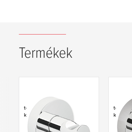
Termékek
tesa
® Powerbutton Akasztó,
tesa
® P
kerek, króm
kerek, 