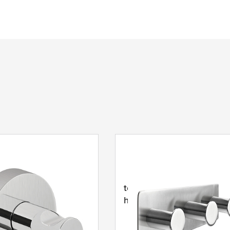
owerbutton Akasztó,
tesa
® Powerbutton Classi
rozsdamentes acél
hármas akasztó