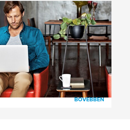
atás
kran Ismételt Kérdéseket. Ha további kérdése
képernyő alján található kapcsolatfelvételi
l minket.
BŐVEBBEN