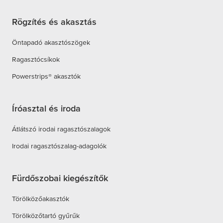
Rögzítés és akasztás
Öntapadó akasztószögek
Ragasztócsíkok
Powerstrips® akasztók
Íróasztal és iroda
Átlátszó irodai ragasztószalagok
Irodai ragasztószalag-adagolók
Fürdőszobai kiegészítők
Törölközőakasztók
Törölközőtartó gyűrűk