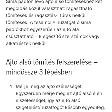
Sima padlón lévő ajtó alsó tömítésekhez két
megoldás közül választhat: ragasztható
tömítések és ragasztás‑, fúrás nélküli
tömítések. A
tesa
moll® huzatgátló sima
padlókhoz egyszerűen az ajtó alá
csúsztatható – kiegészítő szerszámok vagy
alkatrészek nélkül.
Ajtó alsó tömítés felszerelése –
mindössze 3 lépésben
Mérje meg az ajtó szélességét:
Egyszerűen mérje meg az ajtó alsó élén
a szélességet, így az ajtó alsó
szigetelést/huzatfogót később egyedileg,