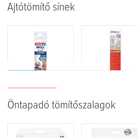
Ajtótömítő sínek
tesa
moll® komfort
tesa
moll® double roll
ajtóseprű
ajtótömítő
Öntapadó tömítőszalagok
tesa
moll® Premium
tesa
moll® P-Profil