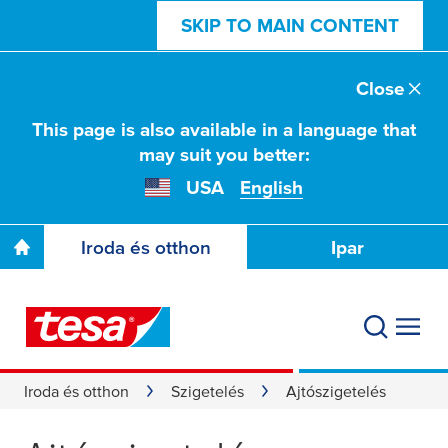
SKIP TO MAIN CONTENT
Close
This page is also available in a language that
may suit you better:
USA
English
Iroda és otthon
Ipar
Iroda és otthon
Szigetelés
Ajtószigetelés