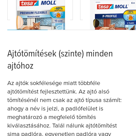
Flexible
Ajtótömítések (szinte) minden
ajtóhoz
Az ajtók sokfélesége miatt többféle
ajtótömítést fejlesztettünk. Az ajtó alsó
tömítésénél nem csak az ajtó típusa számít:
ahogy a név is jelzi, a padlófelület is
meghatározó a megfelelő tömítés
kiválasztásához. Talál nálunk ajtótömítést
sima padlóra, egyenetlen padlóra vagy