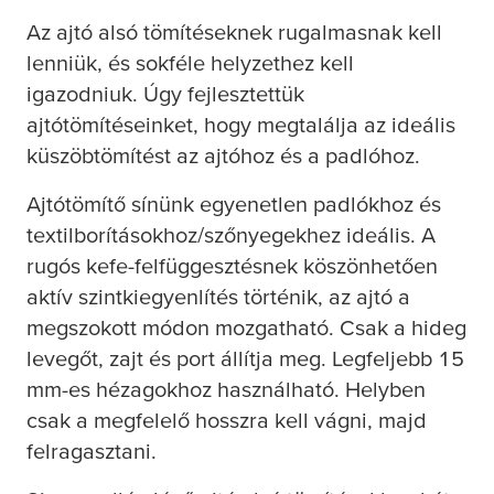
Az ajtó alsó tömítéseknek rugalmasnak kell
lenniük, és sokféle helyzethez kell
igazodniuk. Úgy fejlesztettük
ajtótömítéseinket, hogy megtalálja az ideális
küszöbtömítést az ajtóhoz és a padlóhoz.
Ajtótömítő sínünk egyenetlen padlókhoz és
textilborításokhoz/szőnyegekhez ideális. A
rugós kefe-felfüggesztésnek köszönhetően
aktív szintkiegyenlítés történik, az ajtó a
megszokott módon mozgatható. Csak a hideg
levegőt, zajt és port állítja meg. Legfeljebb 15
mm-es hézagokhoz használható. Helyben
csak a megfelelő hosszra kell vágni, majd
felragasztani.