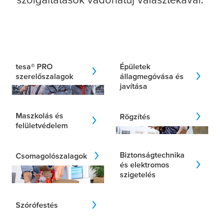
tesa
® PRO
Épületek
szerelőszalagok
állagmegóvása és
javítása
Maszkolás és
Rögzítés
felületvédelem
Biztonságtechnika
Csomagolószalagok
és elektromos
szigetelés
Szórófestés